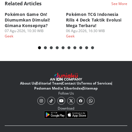
Related Articles
See More
Pokémon Game On!
Pokémon TCG Indonesia
Aw
Diumumkan Dimulai!
Rilis 4 Deck Taktik Evolusi
Bu
Gimana Konsepnya?
Mega Terbaru!
P
07 Agu 2026, 10:30 WIB
06 Agu 2026, 16:30 WIB
20
05
Geek
Geek
Ge
About Us
Editorial Team
Contact Us
Terms of Services
Pedoman Media Siber
Index
Sitemap
Follow Us
Download