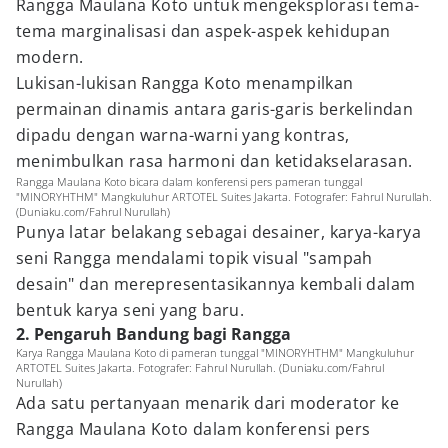
Rangga Maulana Koto untuk mengeksplorasi tema-
tema marginalisasi dan aspek-aspek kehidupan
modern.
Lukisan-lukisan Rangga Koto menampilkan
permainan dinamis antara garis-garis berkelindan
dipadu dengan warna-warni yang kontras,
menimbulkan rasa harmoni dan ketidakselarasan.
Rangga Maulana Koto bicara dalam konferensi pers pameran tunggal
"MINORYHTHM" Mangkuluhur ARTOTEL Suites Jakarta. Fotografer: Fahrul Nurullah.
(Duniaku.com/Fahrul Nurullah)
Punya latar belakang sebagai desainer, karya-karya
seni Rangga mendalami topik visual "sampah
desain" dan merepresentasikannya kembali dalam
bentuk karya seni yang baru.
2. Pengaruh Bandung bagi Rangga
Karya Rangga Maulana Koto di pameran tunggal "MINORYHTHM" Mangkuluhur
ARTOTEL Suites Jakarta. Fotografer: Fahrul Nurullah. (Duniaku.com/Fahrul
Nurullah)
Ada satu pertanyaan menarik dari moderator ke
Rangga Maulana Koto dalam konferensi pers