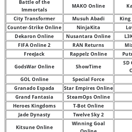
Battle of the
MAKO Online
Ka
Immortals
City Transformer
Musuh Abadi
King 
Counter-Strike Online
NinjaKita
Lo
Dekaron Online
Nusantara Online
L3
FIFA Online 2
RAN Returns
Mi
FreeJack
Rappelz Online
Put
SD
GodsWar Online
ShowTime
GOL Online
Special Force
Granado Espada
Star Empires Online
Grand Fantasia
SteamOps Online
Heroes Kingdoms
T-Bot Online
Jade Dynasty
Twelve Sky 2
Winning Goal
Kitsune Online
Online