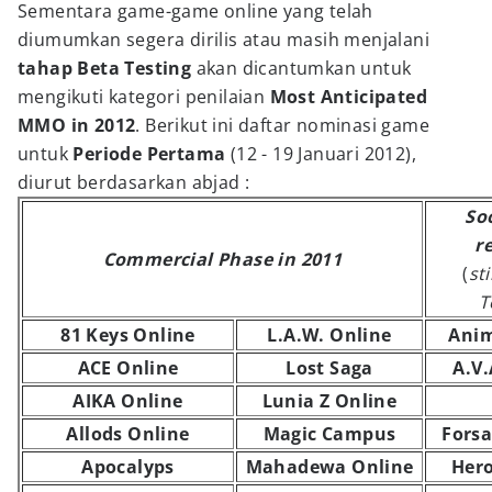
Sementara game-game online yang telah
diumumkan segera dirilis atau masih menjalani
tahap Beta Testing
akan dicantumkan untuk
mengikuti kategori penilaian
Most Anticipated
MMO in 2012
. Berikut ini daftar nominasi game
untuk
Periode Pertama
(12 - 19 Januari 2012),
diurut berdasarkan abjad :
So
r
Commercial Phase in 2011
(
sti
T
81 Keys Online
L.A.W. Online
Anim
ACE Online
Lost Saga
A.V.
AIKA Online
Lunia Z Online
Allods Online
Magic Campus
Fors
Apocalyps
Mahadewa Online
Hero