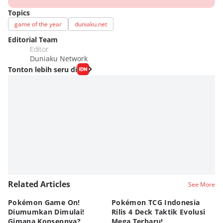
Topics
game of the year
duniaku.net
Editorial Team
Editor
Duniaku Network
Tonton lebih seru di
Related Articles
See More
Pokémon Game On!
Pokémon TCG Indonesia
Aw
Diumumkan Dimulai!
Rilis 4 Deck Taktik Evolusi
Bu
Gimana Konsepnya?
Mega Terbaru!
P