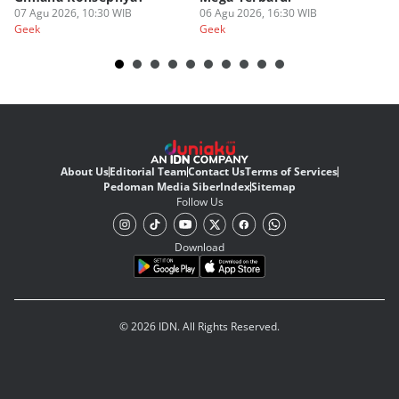
07 Agu 2026, 10:30 WIB
06 Agu 2026, 16:30 WIB
20
05
Geek
Geek
Ge
About Us
Editorial Team
Contact Us
Terms of Services
Pedoman Media Siber
Index
Sitemap
Follow Us
Download
© 2026 IDN. All Rights Reserved.