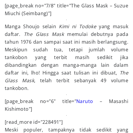
[page_break no="7/8" title="The Glass Mask – Suzue
Miuchi (Seimbang)"]
Manga Shoujo selain
Kimi ni Todoke
yang masuk
daftar.
The Glass Mask
memulai debutnya pada
tahun 1976 dan sampai saat ini masih berlangsung.
Meskipun sudah tua, tetapi jumlah volume
tankobon yang terbit masih sedikit jika
dibandingkan dengan manga-manga lain dalam
daftar ini, lho! Hingga saat tulisan ini dibuat,
The
Glass Mask
, telah terbit sebanyak 49 volume
tankobon.
[page_break no="6" title="
Naruto
– Masashi
Kishimoto"]
[read_more id="228491"]
Meski populer, tampaknya tidak sedikit yang