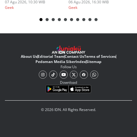
07 Agu 2026, 10:30 WIB
06 Agu 2026, 16:30 WIB
20
05
Geek
Geek
Ge
About Us
Editorial Team
Contact Us
Terms of Services
Pedoman Media Siber
Index
Sitemap
Follow Us
Download
© 2026 IDN. All Rights Reserved.