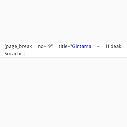
[page_break no="9" title="
Gintama
– Hideaki
Sorachi"]