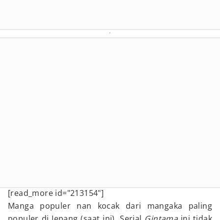
[read_more id="213154"]
Manga populer nan kocak dari mangaka paling
populer di Jepang (saat ini). Serial
Gintama
ini tidak