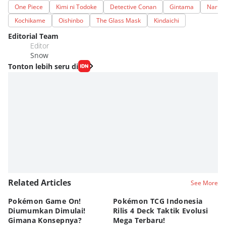
One Piece
Kimi ni Todoke
Detective Conan
Gintama
Narut
Kochikame
Oishinbo
The Glass Mask
Kindaichi
Editorial Team
Editor
Snow
Tonton lebih seru di
Related Articles
See More
Pokémon Game On!
Pokémon TCG Indonesia
Aw
Diumumkan Dimulai!
Rilis 4 Deck Taktik Evolusi
Bu
Gimana Konsepnya?
Mega Terbaru!
P