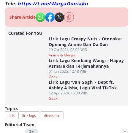
Tele:
https://t.me/WargaDuniaku
Share Article
Curated For You
Lirik Lagu Creepy Nuts - Otonoke:
Opening Anime Dan Da Dan
19 Okt 2024, 08:00 WIB
Anime & Manga
Lirik Lagu Kembang Wangi - Happy
Asmara dan Terjemahannya
01 Jun 2025, 12:18 WIB
Geek
Lirik Lagu ‘Van Gogh’ - Dept ft.
Ashley Alisha, Lagu Viral TikTok
12 Apr 2024, 15:00 WIB
Geek
Topics
lirik
lirik lagu
divert me
Editorial Team
3+