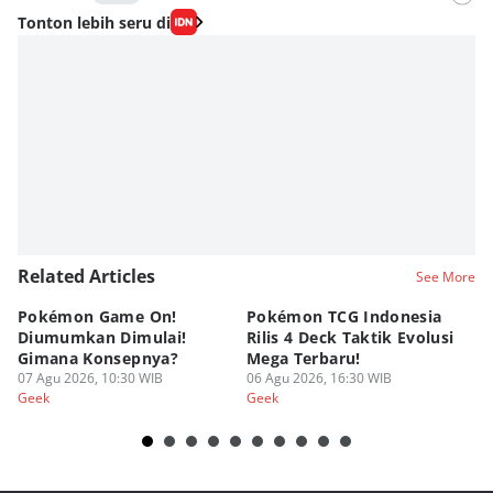
Editor
Tonton lebih seru di
Fahrul Razi Uni Nurullah
Editor
Nadia Agatha Pramesthi
Editor
Viky Nursyafira
Editor
Eddy Rusmanto
Related Articles
See More
Pokémon Game On!
Pokémon TCG Indonesia
Aw
Diumumkan Dimulai!
Rilis 4 Deck Taktik Evolusi
Bu
Gimana Konsepnya?
Mega Terbaru!
P
07 Agu 2026, 10:30 WIB
06 Agu 2026, 16:30 WIB
20
05
Geek
Geek
Ge