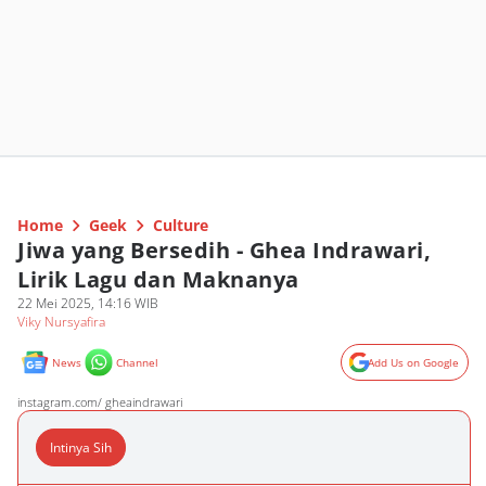
Home
Geek
Culture
Jiwa yang Bersedih - Ghea Indrawari,
Lirik Lagu dan Maknanya
22 Mei 2025, 14:16 WIB
Viky Nursyafira
News
Channel
Add Us on Google
instagram.com/ gheaindrawari
Intinya Sih