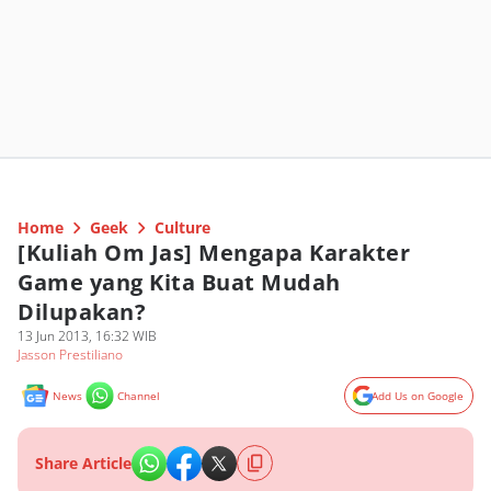
Home
Geek
Culture
[Kuliah Om Jas] Mengapa Karakter
Game yang Kita Buat Mudah
Dilupakan?
13 Jun 2013, 16:32 WIB
Jasson Prestiliano
News
Channel
Add Us on Google
Share Article