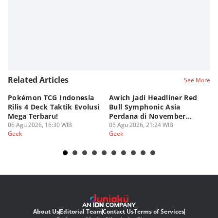
Related Articles
See More
Pokémon TCG Indonesia
Awich Jadi Headliner Red
Ko
Rilis 4 Deck Taktik Evolusi
Bull Symphonic Asia
Du
Mega Terbaru!
Perdana di November
Ha
06 Agu 2026, 16:30 WIB
2026!
05 Agu 2026, 21:24 WIB
Sy
03
Geek
Geek
Ge
About Us
Editorial Team
Contact Us
Terms of Services