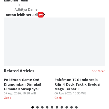
Editorial Team
Editor
Adhitya Daniel
Tonton lebih seru di
Related Articles
See More
Pokémon Game On!
Pokémon TCG Indonesia
Aw
Diumumkan Dimulai!
Rilis 4 Deck Taktik Evolusi
Bu
Gimana Konsepnya?
Mega Terbaru!
P
07 Agu 2026, 10:30 WIB
06 Agu 2026, 16:30 WIB
20
05
Geek
Geek
Ge