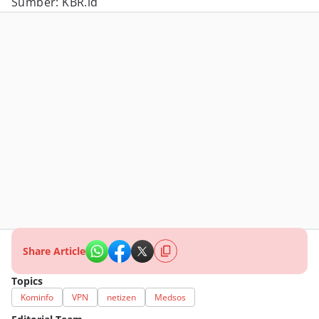
Sumber: KBR.id
Share Article
Topics
Kominfo
VPN
netizen
Medsos