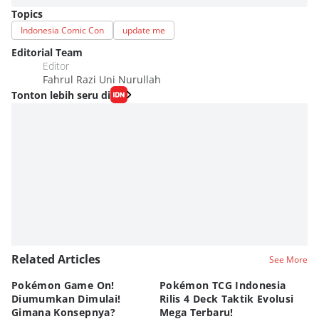
Topics
Indonesia Comic Con
update me
Editorial Team
Editor
Fahrul Razi Uni Nurullah
Tonton lebih seru di
Related Articles
See More
Pokémon Game On!
Pokémon TCG Indonesia
Aw
Diumumkan Dimulai!
Rilis 4 Deck Taktik Evolusi
Bu
Gimana Konsepnya?
Mega Terbaru!
P