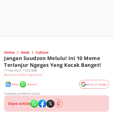
Home
Geek
Culture
Jangan Suudzon Melulu! Ini 10 Meme
Terlanjur Ngegas Yang Kocak Banget!
17 Feb 2021, 13:05 WIB
Muhammad Bimo Aprilianto
News
Channel
Add Us on Google
Facebook.com/Meme-Gabut
Share Article