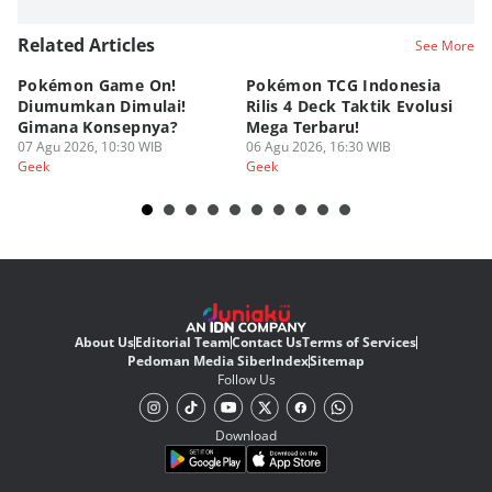
Related Articles
See More
Pokémon Game On!
Pokémon TCG Indonesia
Aw
Diumumkan Dimulai!
Rilis 4 Deck Taktik Evolusi
Bu
Gimana Konsepnya?
Mega Terbaru!
P
07 Agu 2026, 10:30 WIB
06 Agu 2026, 16:30 WIB
20
05
Geek
Geek
Ge
About Us
Editorial Team
Contact Us
Terms of Services
Pedoman Media Siber
Index
Sitemap
Follow Us
Download