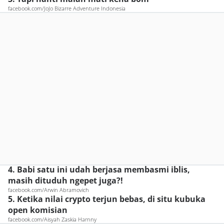
facebook.com/JoJo Bizarre Adventure Indonesia
4. Babi satu ini udah berjasa membasmi iblis,
masih dituduh ngepet juga?!
facebook.com/Arwin Abramovich
5. Ketika nilai crypto terjun bebas, di situ kubuka
open komisian
facebook.com/Aisyah Zaskia Harnny