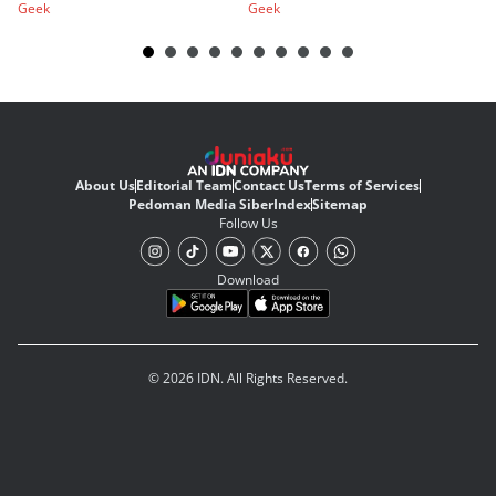
Geek
Geek
Ge
About Us
Editorial Team
Contact Us
Terms of Services
Pedoman Media Siber
Index
Sitemap
Follow Us
Download
© 2026 IDN. All Rights Reserved.