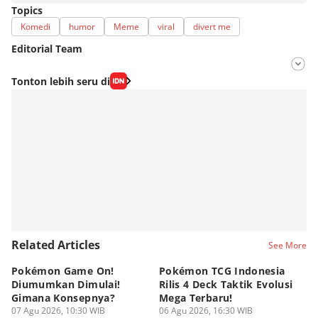
Topics
Komedi
humor
Meme
viral
divert me
Editorial Team
Editor
Tonton lebih seru di
Fahrul Razi Uni Nurullah
Editor
Agung Anggayuh Utomo Anggayuh Utomo
Related Articles
See More
Pokémon Game On!
Pokémon TCG Indonesia
Aw
Diumumkan Dimulai!
Rilis 4 Deck Taktik Evolusi
Bu
Gimana Konsepnya?
Mega Terbaru!
P
07 Agu 2026, 10:30 WIB
06 Agu 2026, 16:30 WIB
20
05