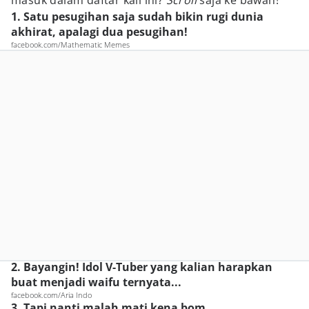
masuk dalam daftar kali ini?
Scroll
saja ke bawah!
1. Satu pesugihan saja sudah bikin rugi dunia
akhirat, apalagi dua pesugihan!
facebook.com/Mathematic Memes
2. Bayangin! Idol V-Tuber yang kalian harapkan
buat menjadi waifu ternyata...
facebook.com/Aria Indo
3. Tapi nanti malah mati kena bom