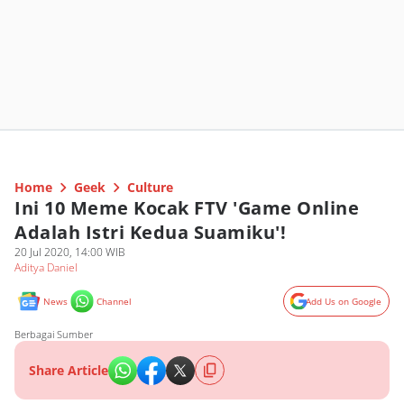
Home
Geek
Culture
Ini 10 Meme Kocak FTV 'Game Online
Adalah Istri Kedua Suamiku'!
20 Jul 2020, 14:00 WIB
Aditya Daniel
News
Channel
Add Us on Google
Berbagai Sumber
Share Article