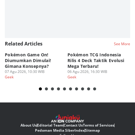
Related Articles
See More
Pokémon Game On!
Pokémon TCG Indonesia
Aw
Diumumkan Dimulai!
Rilis 4 Deck Taktik Evolusi
Bu
Gimana Konsepnya?
Mega Terbaru!
P
07 Agu 2026, 10:30 WIB
06 Agu 2026, 16:30 WIB
20
05
Geek
Geek
Ge
About Us
Editorial Team
Contact Us
Terms of Services
Pedoman Media Siber
Index
Sitemap