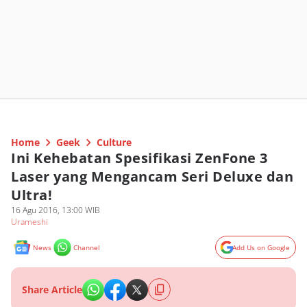
Home
Geek
Culture
Ini Kehebatan Spesifikasi ZenFone 3
Laser yang Mengancam Seri Deluxe dan
Ultra!
16 Agu 2016, 13:00 WIB
Urameshi
News
Channel
Add Us on Google
Share Article