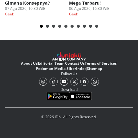
Gimana Konsepnya?
Mega Terbaru!
P
07 Agu 2026, 10:30 WIB
06 Agu 2026, 16:30 WIB
20
05
Geek
Geek
Ge
About Us
Editorial Team
Contact Us
Terms of Services
Pedoman Media Siber
Index
Sitemap
Follow Us
Download
© 2026 IDN. All Rights Reserved.