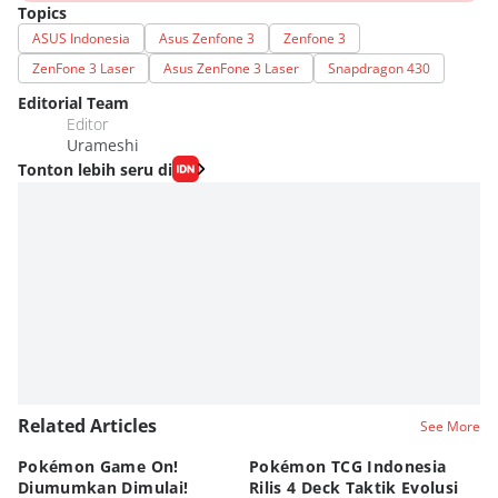
Topics
ASUS Indonesia
Asus Zenfone 3
Zenfone 3
ZenFone 3 Laser
Asus ZenFone 3 Laser
Snapdragon 430
Editorial Team
Editor
Urameshi
Tonton lebih seru di
Related Articles
See More
Pokémon Game On!
Pokémon TCG Indonesia
Aw
Diumumkan Dimulai!
Rilis 4 Deck Taktik Evolusi
Bu