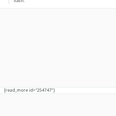
flash.
[read_more id="254747"]