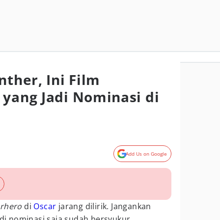
nther, Ini Film
 yang Jadi Nominasi di
Add Us on Google
erhero
di
Oscar
jarang dilirik. Jangankan
i nominasi saja sudah bersyukur.