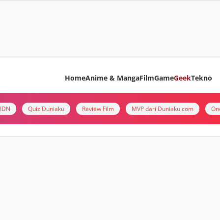
Home
Anime & Manga
Film
Game
Geek
Tekno
i IDN
Quiz Duniaku
Review Film
MVP dari Duniaku.com
On