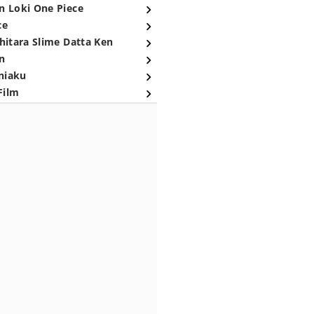
n Loki One Piece
ce
hitara Slime Datta Ken
n
niaku
Film