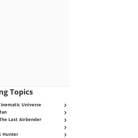
ng Topics
Cinematic Universe
Man
The Last Airbender
x Hunter