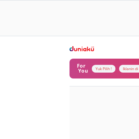
For
Yuk Pilih !
Iklanin d
You