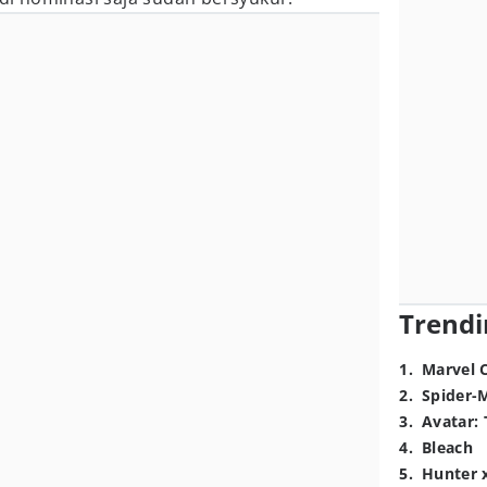
Trendi
1
.
Marvel 
2
.
Spider-
3
.
Avatar: 
4
.
Bleach
5
.
Hunter 