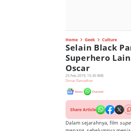
Home
Geek
Culture
Selain Black Pa
Superhero Lain
Oscar
25 Feb 2019, 15:30 WIB
Dimas Ramadhan
News
Channel
Share Article
Dalam sejarahnya, film
sup
menang, sebelumnya menjad