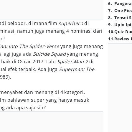
6
.
Pangera
7
.
One Pie
8
.
Tensei S
di pelopor, di mana film
superhero
di
9
.
Upin Ipi
minasi, namun juga menang 4 nominasi dari
10
.
Quiz Du
an!
11
.
Review 
an: Into The Spider-Verse
yang juga menang
 lagi juga ada
Suicide Squad
yang menang
rbaik di Oscar 2017. Lalu
Spider-Man 2
di
al efek terbaik. Ada juga
Superman: The
989).
menyabet dan menang di 4 kategori,
ilm pahlawan super yang hanya masuk
g ada apa saja sih?