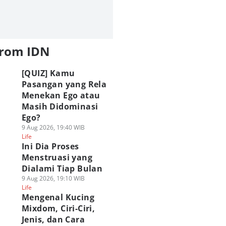
from IDN
[QUIZ] Kamu
Pasangan yang Rela
Menekan Ego atau
Masih Didominasi
Ego?
9 Aug 2026, 19:40 WIB
Life
Ini Dia Proses
Menstruasi yang
Dialami Tiap Bulan
9 Aug 2026, 19:10 WIB
Life
Mengenal Kucing
Mixdom, Ciri-Ciri,
Jenis, dan Cara