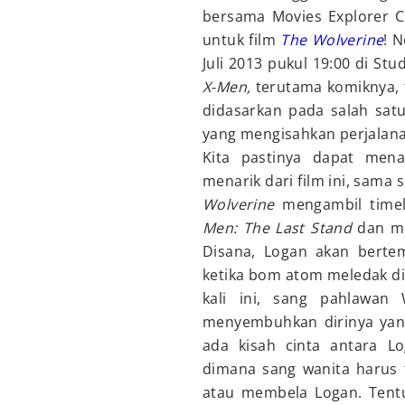
bersama Movies Explorer Cl
untuk film
The Wolverine
! 
Juli 2013 pukul 19:00 di Stu
X-Men,
terutama komiknya, t
didasarkan pada salah sat
yang mengisahkan perjalana
Kita pastinya dapat men
menarik dari film ini, sama s
Wolverine
mengambil timel
Men: The Last Stand
dan m
Disana, Logan akan berte
ketika bom atom meledak di 
kali ini, sang pahlawan
menyembuhkan dirinya yang
ada kisah cinta antara 
dimana sang wanita harus 
atau membela Logan. Tent