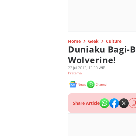
Home
Geek
Culture
Duniaku Bagi-B
Wolverine!
22 Jul 2013, 13:30 WIB
Pratama
News
Channel
Share Article