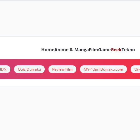
Home
Anime & Manga
Film
Game
Geek
Tekno
i IDN
Quiz Duniaku
Review Film
MVP dari Duniaku.com
On