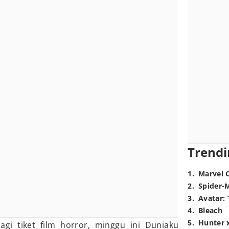
Trendi
1
.
Marvel 
2
.
Spider-
3
.
Avatar: 
4
.
Bleach
5
.
Hunter 
agi tiket film horror, minggu ini Duniaku