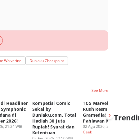
he Wolverine
Duniaku Checkpoint
See More
di Headliner
Kompetisi Comic
TCG Marvel Hero
[Q
l Symphonic
Sekai by
Rush Resmi Hadir di
Wi
dana di
Duniaku.com, Total
Gramedia! Brewek
Le
Trendi
r 2026!
Hadiah 30 Juta
Pahlawan Marvel!
02
Ge
6, 21:24 WIB
Rupiah! Syarat dan
02 Agu 2026, 21:05 WIB
Geek
Ketentuan
03 Agu 2026, 12:50 WIB