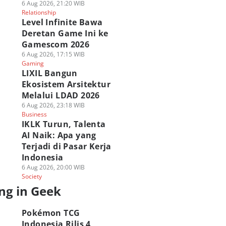
6 Aug 2026, 21:20 WIB
Relationship
Level Infinite Bawa
Deretan Game Ini ke
Gamescom 2026
6 Aug 2026, 17:15 WIB
Gaming
LIXIL Bangun
Ekosistem Arsitektur
Melalui LDAD 2026
6 Aug 2026, 23:18 WIB
Business
IKLK Turun, Talenta
AI Naik: Apa yang
Terjadi di Pasar Kerja
Indonesia
UIZ] Seberapa
6 Aug 2026, 20:00 WIB
ASICS Hadirkan Pop
Popmama.com Gel
Society
bu Kamu? Uji
Up Experience GEL-
Pesta Anak Bahagi
wat Kuis Ini
STRATUS MC di Blok
2026 di Hari Anak
ng in Geek
 Agu 2026, 20:45 WIB
M!
Nasional!
ek
02 Agu 2026, 08:30 WIB
26 Jul 2026, 16:30 WIB
Pokémon TCG
Geek
Geek
Indonesia Rilis 4