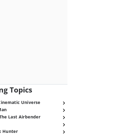
ng Topics
Cinematic Universe
Man
The Last Airbender
x Hunter