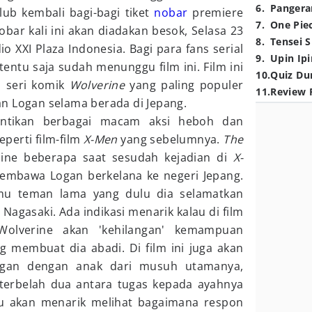
6
.
Pangera
ub kembali bagi-bagi tiket
nobar
premiere
7
.
One Pie
Nobar kali ini akan diadakan besok, Selasa 23
8
.
Tensei S
dio XXI Plaza Indonesia. Bagi para fans serial
9
.
Upin Ipi
entu saja sudah menunggu film ini. Film ini
10
.
Quiz Du
u seri komik
Wolverine
yang paling populer
11
.
Review 
n Logan selama berada di Jepang.
antikan berbagai macam aksi heboh dan
eperti film-film
X-Men
yang sebelumnya.
The
ine beberapa saat sesudah kejadian di
X-
embawa Logan berkelana ke negeri Jepang.
mu teman lama yang dulu dia selamatkan
Nagasaki. Ada indikasi menarik kalau di film
 Wolverine akan 'kehilangan' kemampuan
 membuat dia abadi. Di film ini juga akan
Logan dengan anak dari musuh utamanya,
terbelah dua antara tugas kepada ayahnya
u akan menarik melihat bagaimana respon