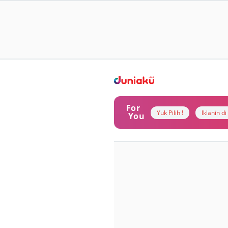
For
Yuk Pilih !
Iklanin d
You