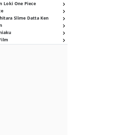
n Loki One Piece
ce
hitara Slime Datta Ken
n
niaku
Film