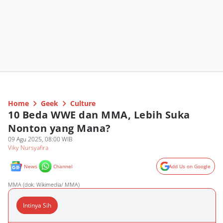
Home
Geek
Culture
10 Beda WWE dan MMA, Lebih Suka
Nonton yang Mana?
09 Agu 2025, 08:00 WIB
Viky Nursyafira
News
Channel
Add Us on Google
MMA (dok. Wikimedia/ MMA)
Intinya Sih