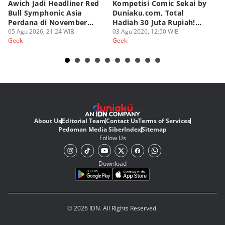
Awich Jadi Headliner Red
Kompetisi Comic Sekai by
T
Bull Symphonic Asia
Duniaku.com, Total
Re
Perdana di November
Hadiah 30 Juta Rupiah!
B
2026!
05 Agu 2026, 21:24 WIB
Syarat dan Ketentuan
03 Agu 2026, 12:50 WIB
02
Geek
Geek
Ge
About Us
Editorial Team
Contact Us
Terms of Services
Pedoman Media Siber
Index
Sitemap
Follow Us
Download
© 2026 IDN. All Rights Reserved.