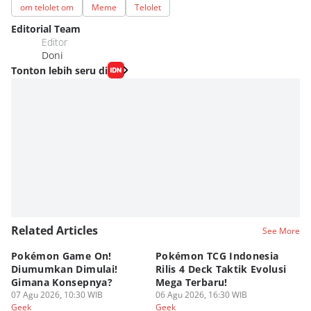
om telolet om
Meme
Telolet
Editorial Team
Editor
Doni
Tonton lebih seru di
Related Articles
See More
Pokémon Game On!
Pokémon TCG Indonesia
Aw
Diumumkan Dimulai!
Rilis 4 Deck Taktik Evolusi
Bu
Gimana Konsepnya?
Mega Terbaru!
P
07 Agu 2026, 10:30 WIB
06 Agu 2026, 16:30 WIB
20
05
Geek
Geek
Ge