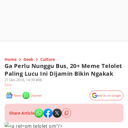
Home
Geek
Culture
Ga Perlu Nunggu Bus, 20+ Meme Telolet
Paling Lucu Ini Dijamin Bikin Ngakak
21 Des 2016, 14:39 WIB
Doni
News
Channel
Add Us on Google
Share Article
om telolet om"/>