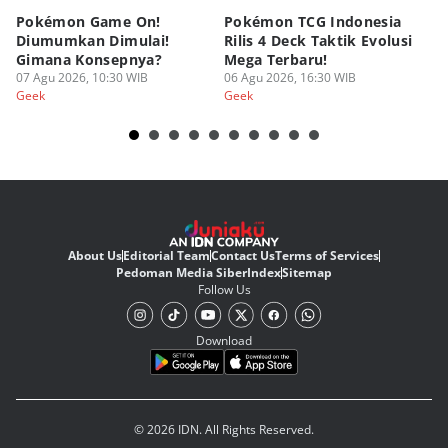
Pokémon Game On!
Pokémon TCG Indonesia
Aw
Diumumkan Dimulai!
Rilis 4 Deck Taktik Evolusi
Bu
Gimana Konsepnya?
Mega Terbaru!
P
07 Agu 2026, 10:30 WIB
06 Agu 2026, 16:30 WIB
20
05
Geek
Geek
Ge
About Us
Editorial Team
Contact Us
Terms of Services
Pedoman Media Siber
Index
Sitemap
Follow Us
Download
© 2026 IDN. All Rights Reserved.