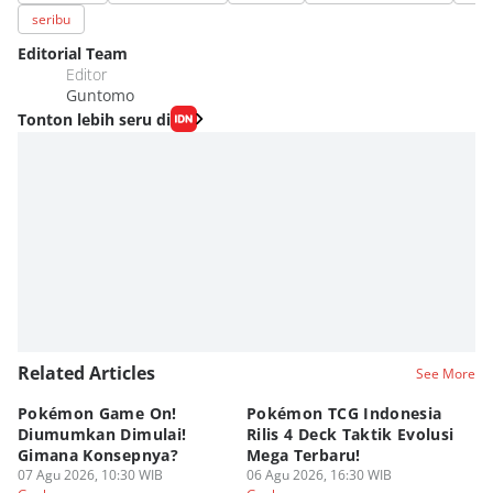
seribu
Editorial Team
Editor
Guntomo
Tonton lebih seru di
Related Articles
See More
Pokémon Game On!
Pokémon TCG Indonesia
Aw
Diumumkan Dimulai!
Rilis 4 Deck Taktik Evolusi
Bu
Gimana Konsepnya?
Mega Terbaru!
P
07 Agu 2026, 10:30 WIB
06 Agu 2026, 16:30 WIB
20
05