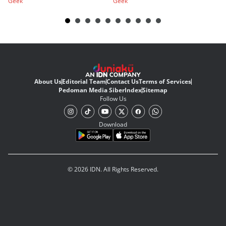
Geek
Geek
Ge
About Us
Editorial Team
Contact Us
Terms of Services
Pedoman Media Siber
Index
Sitemap
Follow Us
Download
© 2026 IDN. All Rights Reserved.