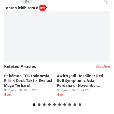
3+
Editor
Tonton lebih seru di
Fahrul Razi Uni Nurullah
Editor
Agung Anggayuh Utomo Anggayuh Utomo
Editor
Fahreza Murnanda
Related Articles
See More
Pokémon TCG Indonesia
Awich Jadi Headliner Red
Ko
Rilis 4 Deck Taktik Evolusi
Bull Symphonic Asia
Du
Mega Terbaru!
Perdana di November
Ha
06 Agu 2026, 16:30 WIB
2026!
05 Agu 2026, 21:24 WIB
Sy
03
Geek
Geek
Ge