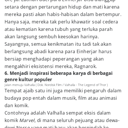
setara dengan pertarungan hidup dan mati karena
mereka pasti akan habis-habisan dalam bertempur.
Hanya saja, mereka tak perlu khawatir soal cedera
atau kematian karena tubuh yang terluka parah
akan langsung sembuh keesokan harinya.
Sayangnya, semua kenikmatan itu tadi tak akan
berlangsung abadi karena para Einherjar harus
bersiap menghadapi peperangan yang akan
mengakhiri eksistensi mereka, Ragnarok.
6. Menjadi inspirasi beberapa karya di berbagai
genre kultur populer
Jalan menuju Valhalla ( Dok. Nordisk Film / Valhalla - The Legend of Thor )
Tempat ajaib satu ini juga memiliki pengaruh dalam
budaya pop entah dalam musik, film atau animasi
dan komik.
Contohnya adalah Valhalla sempat eksis dalam
komik
Marvel,
di mana seluruh pejuang atau dewa-
dewi Norse yang mati baru akan berpindah ke