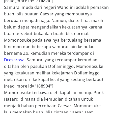
[read_more id="214874"]
Samurai muda dari negeri Wano ini adalah pemakan
buah Iblis buatan Caesar yang membuatnya
berubah menjadi naga. Namun, dia terlihat masih
belum dapat mengendalikan kekuatannya karena
buah tersebut bukanlah buah Iblis normal.
Momonosuke pada awalnya bertualang bersama
Kinemon dan beberapa samurai lain ke pulau
bernama Zo, kemudian mereka terdampar di
Dressrosa
. Samurai yang terdampar kemudian
ditahan oleh pasukan Doflaminggo. Momonosuke
yang ketakutan melihat kekejaman Doflaminggo
melarikan diri ke kapal kecil yang sedang berlabuh.
[read_more id="188994"]
Momonosuke terbawa oleh kapal ini menuju Punk
Hazard, dimana dia kemudian ditahan untuk
menjadi bahan percobaan Caesar. Momonosuke
lalu memakan buah Iblis ciptaan Caesar saat