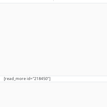
[read_more id="218450"]