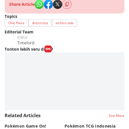
Share Article
Topics
One Piece
dressrosa
eichiro oda
Editorial Team
Editor
Timelord
Tonton lebih seru di
Related Articles
See More
Pokémon Game On!
Pokémon TCG Indonesia
Aw