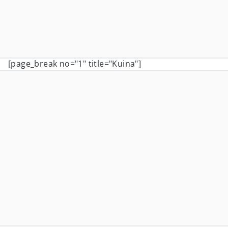
[page_break no="1" title="Kuina"]