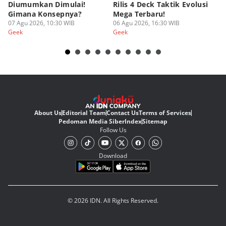
Diumumkan Dimulai!
Rilis 4 Deck Taktik Evolusi
Bu
Gimana Konsepnya?
Mega Terbaru!
P
07 Agu 2026, 10:30 WIB
06 Agu 2026, 16:30 WIB
20
05
Geek
Geek
Ge
About Us
Editorial Team
Contact Us
Terms of Services
Pedoman Media Siber
Index
Sitemap
Follow Us
Download
© 2026 IDN. All Rights Reserved.