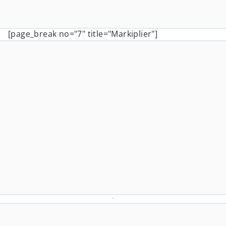
[page_break no="7" title="Markiplier"]