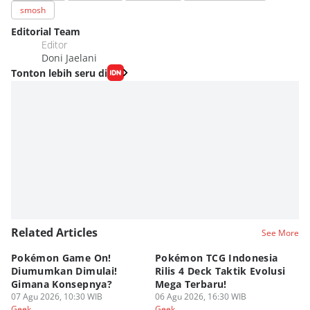
smosh
Editorial Team
Editor
Doni Jaelani
Tonton lebih seru di
Related Articles
See More
Pokémon Game On!
Pokémon TCG Indonesia
Aw
Diumumkan Dimulai!
Rilis 4 Deck Taktik Evolusi
Bu
Gimana Konsepnya?
Mega Terbaru!
P
07 Agu 2026, 10:30 WIB
06 Agu 2026, 16:30 WIB
20
05
Geek
Geek
Ge