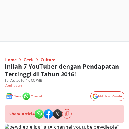
Home
Geek
Culture
Inilah 7 YouTuber dengan Pendapatan
Tertinggi di Tahun 2016!
16 Des 2016, 16:00 WIB
Doni Jaelani
News
Channel
Add Us on Google
Share Article
pewdiepie.jpg" alt="channel youtube pewdiepie"