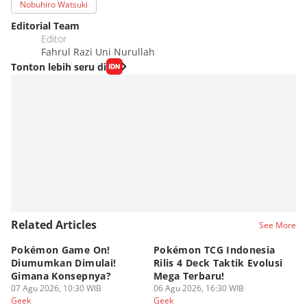
Nobuhiro Watsuki
Editorial Team
Editor
Fahrul Razi Uni Nurullah
Tonton lebih seru di
Related Articles
See More
Pokémon Game On!
Pokémon TCG Indonesia
Aw
Diumumkan Dimulai!
Rilis 4 Deck Taktik Evolusi
Bu
Gimana Konsepnya?
Mega Terbaru!
P
07 Agu 2026, 10:30 WIB
06 Agu 2026, 16:30 WIB
20
05
Geek
Geek
Ge