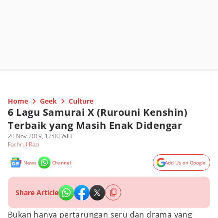
Home
Geek
Culture
6 Lagu Samurai X (Rurouni Kenshin)
Terbaik yang Masih Enak Didengar
20 Nov 2019, 12:00 WIB
Fachrul Razi
News
Channel
Add Us on Google
Share Article
Bukan hanya pertarungan seru dan drama yang