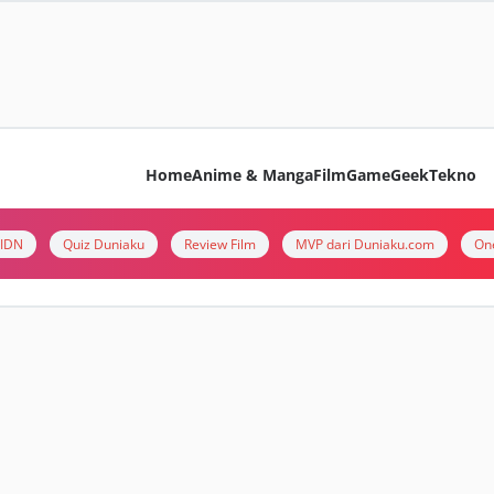
Home
Anime & Manga
Film
Game
Geek
Tekno
i IDN
Quiz Duniaku
Review Film
MVP dari Duniaku.com
On