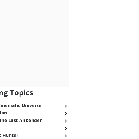
ng Topics
Cinematic Universe
Man
The Last Airbender
x Hunter