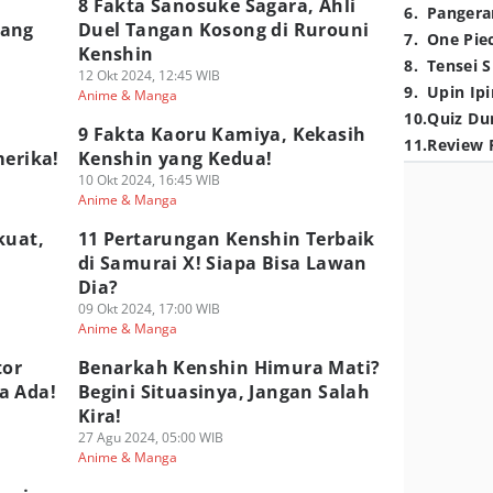
8 Fakta Sanosuke Sagara, Ahli
6
.
Pangera
yang
Duel Tangan Kosong di Rurouni
7
.
One Pie
Kenshin
8
.
Tensei S
12 Okt 2024, 12:45 WIB
9
.
Upin Ipi
Anime & Manga
10
.
Quiz Du
9 Fakta Kaoru Kamiya, Kekasih
11
.
Review 
merika!
Kenshin yang Kedua!
10 Okt 2024, 16:45 WIB
Anime & Manga
kuat,
11 Pertarungan Kenshin Terbaik
di Samurai X! Siapa Bisa Lawan
Dia?
09 Okt 2024, 17:00 WIB
Anime & Manga
tor
Benarkah Kenshin Himura Mati?
a Ada!
Begini Situasinya, Jangan Salah
Kira!
27 Agu 2024, 05:00 WIB
Anime & Manga