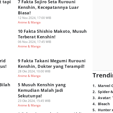
 tapi
7 Fakta Sojiro Seta Rurouni
Kenshin, Kecepatannya Luar
Biasa!
12 Nov 2024, 17:00 WIB
Anime & Manga
10 Fakta Shishio Makoto, Musuh
Terberat Kenshin!
06 Nov 2024, 17:45 WIB
Anime & Manga
rid
9 Fakta Takani Megumi Rurouni
us!
Kenshin, Dokter yang Terampil!
28 Okt 2024, 10:00 WIB
Trendi
Anime & Manga
Bilah
5 Musuh Kenshin yang
1
.
Marvel 
Kemudian Malah Jadi
2
.
Spider-
Sekutunya!
3
.
Avatar: 
23 Okt 2024, 15:45 WIB
4
.
Bleach
Anime & Manga
5
.
Hunter 