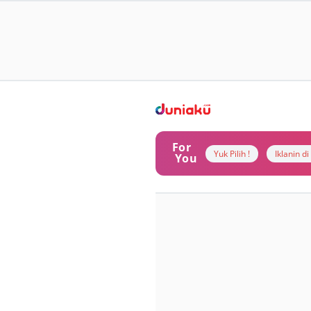
For
Yuk Pilih !
Iklanin d
You