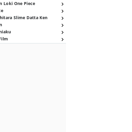
n Loki One Piece
ce
hitara Slime Datta Ken
n
niaku
Film