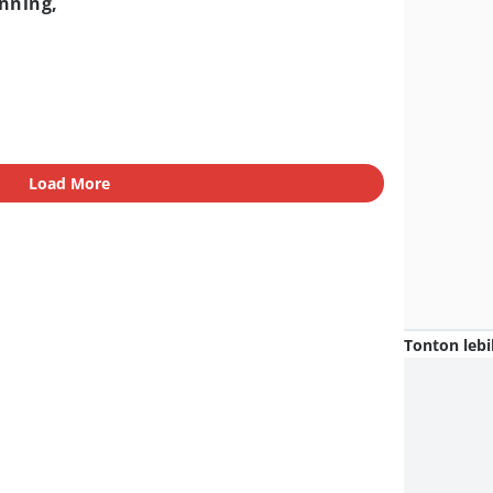
nning,
Load More
Tonton lebi