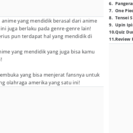
6
.
Pangera
7
.
One Pie
8
.
Tensei S
ul anime yang mendidik berasal dari anime
9
.
Upin Ipi
 ini juga berlaku pada genre-genre lain!
10
.
Quiz Du
serius pun terdapat hal yang mendidik di
11
.
Review 
anime yang mendidik yang juga bisa kamu
!
embuka yang bisa menjerat fansnya untuk
g olahraga amerika yang satu ini!