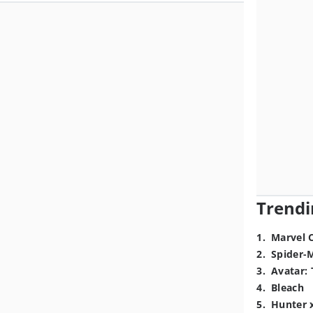
Trendi
1
.
Marvel 
2
.
Spider-
3
.
Avatar: 
4
.
Bleach
5
.
Hunter 