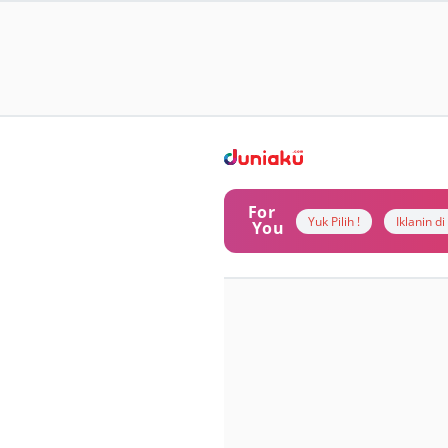
For
Yuk Pilih !
Iklanin d
You