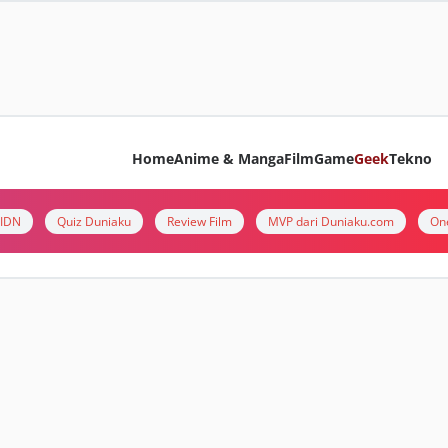
Home
Anime & Manga
Film
Game
Geek
Tekno
i IDN
Quiz Duniaku
Review Film
MVP dari Duniaku.com
On