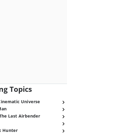
ng Topics
Cinematic Universe
Man
The Last Airbender
x Hunter