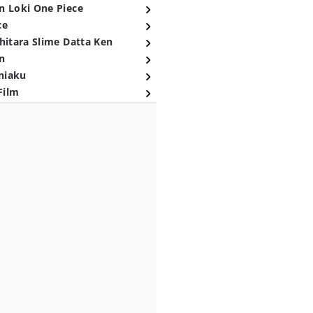
n Loki One Piece
ce
hitara Slime Datta Ken
n
niaku
Film