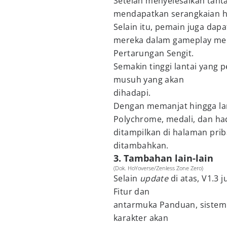
Setelah menyelesaikan tant
mendapatkan serangkaian h
Selain itu, pemain juga da
mereka dalam gameplay mem
Pertarungan Sengit.
Semakin tinggi lantai yang 
musuh yang akan
dihadapi.
Dengan memanjat hingga la
Polychrome, medali, dan had
ditampilkan di halaman pri
ditambahkan.
3. Tambahan lain-lain
(Dok. HoYoverse/Zenless Zone Zero)
Selain
update
di atas, V1.3 
Fitur dan
antarmuka Panduan, sistem
karakter akan