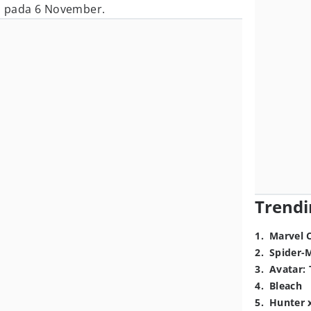
is pada 6 November.
Trendi
1
.
Marvel 
2
.
Spider-
3
.
Avatar: 
4
.
Bleach
5
.
Hunter 