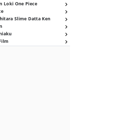
n Loki One Piece
ce
hitara Slime Datta Ken
n
niaku
Film