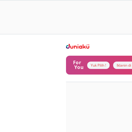
For
Yuk Pilih !
Iklanin d
You