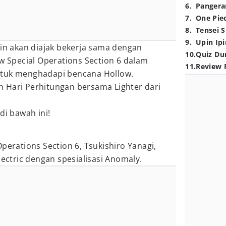
6
.
Pangera
7
.
One Pie
8
.
Tensei S
9
.
Upin Ipi
ain akan diajak bekerja sama dengan
10
.
Quiz Du
ow Special Operations Section 6 dalam
11
.
Review 
ntuk menghadapi bencana Hollow.
 Hari Perhitungan bersama Lighter dari
di bawah ini!
perations Section 6, Tsukishiro Yanagi,
lectric dengan spesialisasi Anomaly.