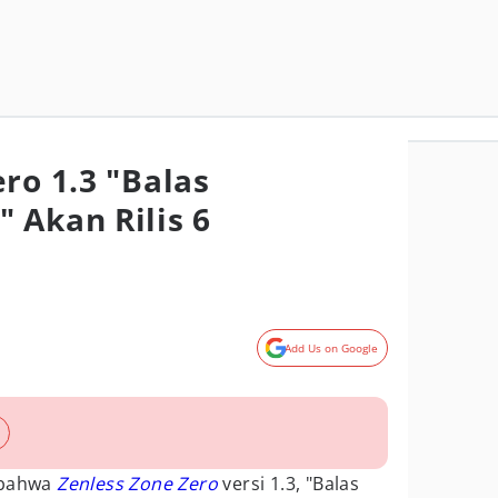
ro 1.3 "Balas
 Akan Rilis 6
Add Us on Google
bahwa
Zenless Zone Zero
versi 1.3, "Balas