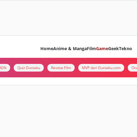
Home
Anime & Manga
Film
Game
Geek
Tekno
i IDN
Quiz Duniaku
Review Film
MVP dari Duniaku.com
On