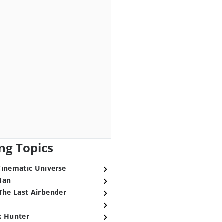
ng Topics
Cinematic Universe
Man
The Last Airbender
x Hunter