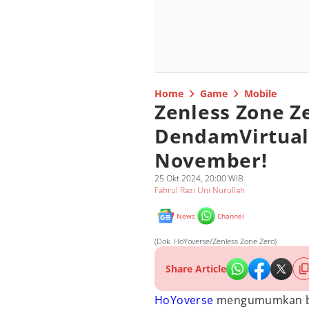
Home
Game
Mobile
Zenless Zone Ze
DendamVirtual"
November!
25 Okt 2024, 20:00 WIB
Fahrul Razi Uni Nurullah
News
Channel
(Dok. HoYoverse/Zenless Zone Zero)
Share Article
HoYoverse
mengumumkan 