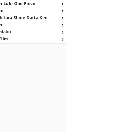
n Loki One Piece
ce
hitara Slime Datta Ken
n
niaku
Film