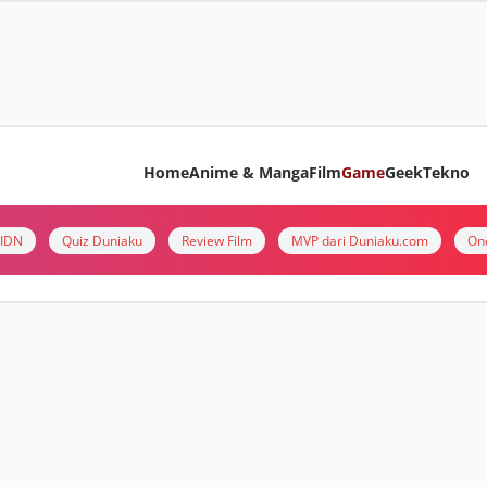
Home
Anime & Manga
Film
Game
Geek
Tekno
i IDN
Quiz Duniaku
Review Film
MVP dari Duniaku.com
On