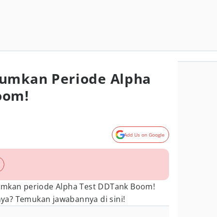
mkan Periode Alpha
oom!
Add Us on Google
kan periode Alpha Test DDTank Boom!
a? Temukan jawabannya di sini!