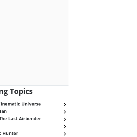
ng Topics
Cinematic Universe
Man
The Last Airbender
x Hunter