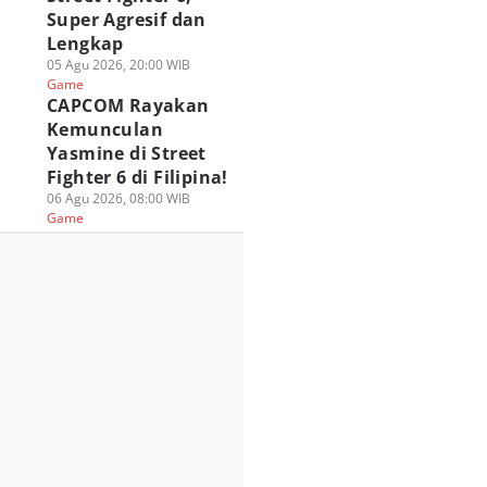
Super Agresif dan
Lengkap
05 Agu 2026, 20:00 WIB
Game
CAPCOM Rayakan
Kemunculan
Yasmine di Street
Fighter 6 di Filipina!
06 Agu 2026, 08:00 WIB
Game
nshin Impact
PUBG MOBILE
Festival Roblox
hirnya Tiba di
Berkolaborasi
Online KWA
ezhnaya Pada 12
dengan Spider-Man
CARNAVAL 2026
ustus!
Brand New Day!
Hadirkan Hadiah 
 Agu 2026, 05:00 WIB
31 Jul 2026, 17:00 WIB
100 Juta!
ame
Game
31 Jul 2026, 13:00 WIB
Game