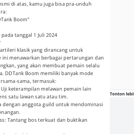
esmi di atas, kamu juga bisa pra-unduh
ra:
DDTank Boom”
ada tanggal 1 Juli 2024
?
tileri klasik yang dirancang untuk
e ini menawarkan berbagai pertarungan dan
angkan, yang akan membuat pemain selalu
eka. DDTank Boom memiliki banyak mode
ersama-sama, termasuk:
: Uji keterampilan melawan pemain lain
Tonton lebi
ns satu lawan satu atau tim.
a dengan anggota guild untuk mendominasi
enangan.
s: Tantang bos terkuat dan buktikan