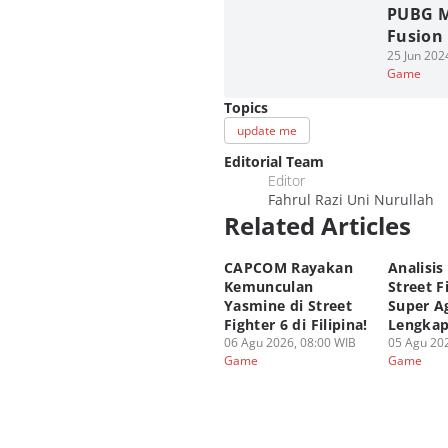
PUBG M
Fusion 
25 Jun 202
Game
Topics
update me
Editorial Team
Editor
Fahrul Razi Uni Nurullah
Related Articles
CAPCOM Rayakan
Analisis
Kemunculan
Street F
Yasmine di Street
Super A
Fighter 6 di Filipina!
Lengka
06 Agu 2026, 08:00 WIB
05 Agu 202
Game
Game