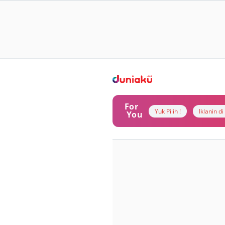
For
Yuk Pilih !
Iklanin d
You