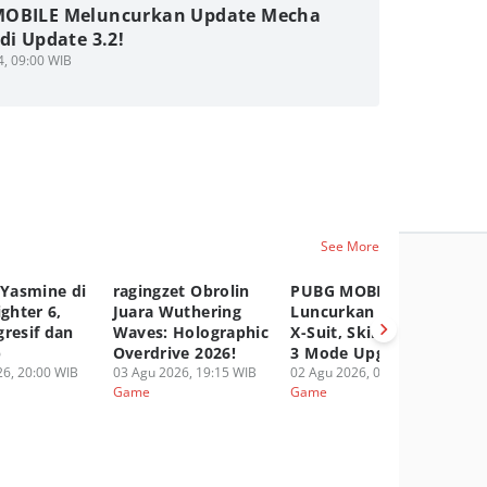
OBILE Meluncurkan Update Mecha
di Update 3.2!
4, 09:00 WIB
See More
 Yasmine di
ragingzet Obrolin
PUBG MOBILE
Ge
ighter 6,
Juara Wuthering
Luncurkan Druvaen
Ak
gresif dan
Waves: Holographic
X-Suit, Skin Dengan
Sn
p
Overdrive 2026!
3 Mode Upgradable!
Ag
6, 20:00 WIB
03 Agu 2026, 19:15 WIB
02 Agu 2026, 05:00 WIB
01
Game
Game
G