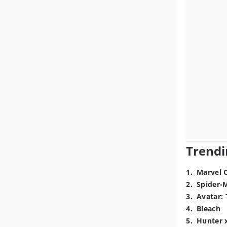
Trendi
1
.
Marvel 
2
.
Spider-
3
.
Avatar: 
4
.
Bleach
5
.
Hunter 