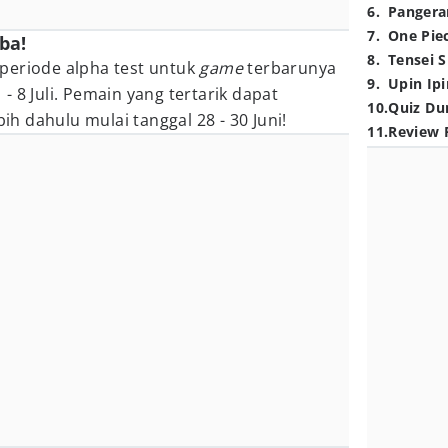
6
.
Pangera
7
.
One Pie
ba!
8
.
Tensei S
riode alpha test untuk
game
terbarunya
9
.
Upin Ipi
 8 Juli. Pemain yang tertarik dapat
10
.
Quiz Du
bih dahulu mulai tanggal 28 - 30 Juni!
11
.
Review 