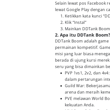
Selain lewat pos Facebook r
lewat Google Play dengan ca
Ketikkan kata kunci “
Klik “Instal”
Mainkan DDTank Boom p
2. Apa itu DDTank Boom
DDTank Boom adalah game ar
permainan kompetitif. Gam
misi yang luar biasa meneg
berada di ujung kursi mer
seru yang bisa dimainkan b
PVP 1vs1, 2v2, dan 4v4
dalam pertarungan inte
Guild War: Bekerjasam
arena dan meraih kem
PVE melawan World Bos
kekuatan Anda.