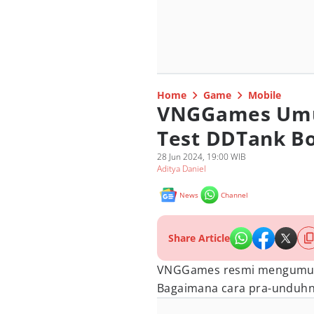
Home
Game
Mobile
VNGGames Umu
Test DDTank B
28 Jun 2024, 19:00 WIB
Aditya Daniel
News
Channel
Share Article
VNGGames resmi mengumum
Bagaimana cara pra-unduhny