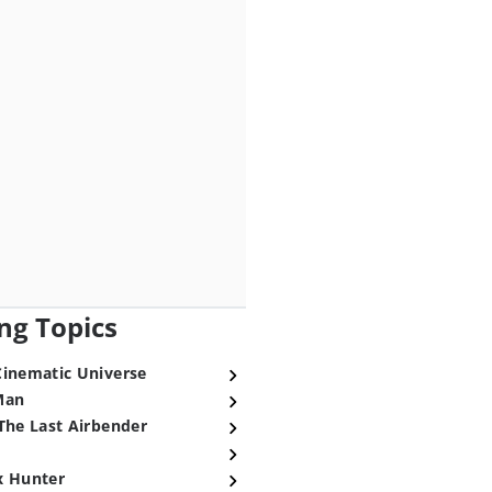
ng Topics
Cinematic Universe
Man
The Last Airbender
x Hunter