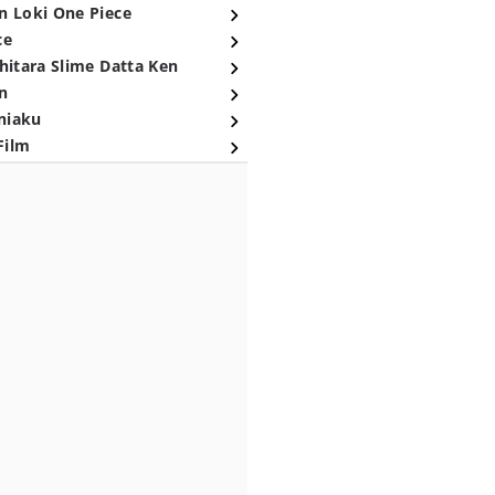
n Loki One Piece
ce
hitara Slime Datta Ken
n
niaku
Film