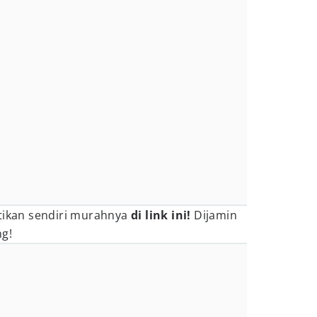
ktikan sendiri murahnya
di link ini!
Dijamin
ng!