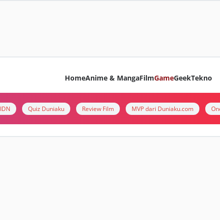
Home
Anime & Manga
Film
Game
Geek
Tekno
i IDN
Quiz Duniaku
Review Film
MVP dari Duniaku.com
On