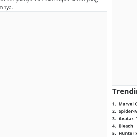
amnya.
Trendi
1
.
Marvel 
2
.
Spider-
3
.
Avatar: 
4
.
Bleach
5
.
Hunter 