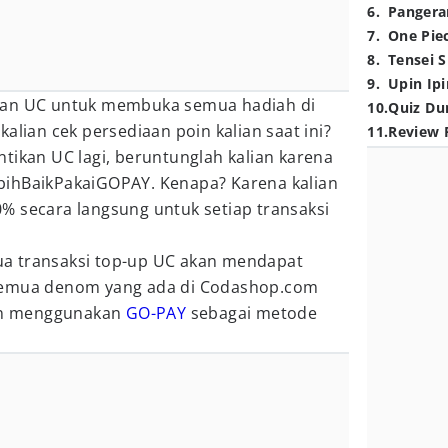
6
.
Pangera
7
.
One Pie
8
.
Tensei S
9
.
Upin Ipi
kan UC untuk membuka semua hadiah di
10
.
Quiz Du
alian cek persediaan poin kalian saat ini?
11
.
Review 
tikan UC lagi, beruntunglah kalian karena
bihBaikPakaiGOPAY. Kenapa? Karena kalian
% secara langsung untuk setiap transaksi
a transaksi top-up UC akan mendapat
semua denom yang ada di Codashop.com
ian menggunakan
GO-PAY
sebagai metode