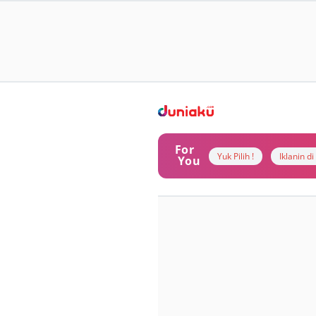
For
Yuk Pilih !
Iklanin d
You