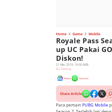
Home
Game
Mobile
Royale Pass Se
up UC Pakai G
Diskon!
21 Mei 2019, 19:00 WIB
D.L.Tommy
News
Channel
Share Article
Para pemain
PUBG Mobile
p
Season 7. Terlebih lagi den