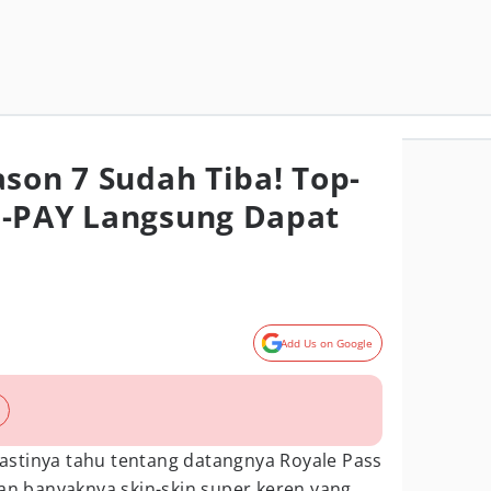
ason 7 Sudah Tiba! Top-
O-PAY Langsung Dapat
Add Us on Google
astinya tahu tentang datangnya Royale Pass
gan banyaknya skin-skin super keren yang