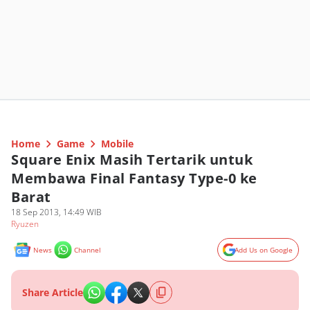
Home
Game
Mobile
Square Enix Masih Tertarik untuk
Membawa Final Fantasy Type-0 ke
Barat
18 Sep 2013, 14:49 WIB
Ryuzen
News
Channel
Add Us on Google
Share Article