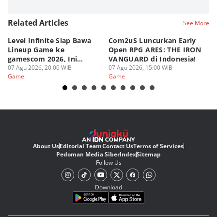
Related Articles
See More
Level Infinite Siap Bawa
Com2uS Luncurkan Early
R
Lineup Game ke
Open RPG ARES: THE IRON
Zo
gamescom 2026, Ini
VANGUARD di Indonesia!
Ke
Judulnya!
07 Agu 2026, 20:00 WIB
07 Agu 2026, 15:00 WIB
07
Game
Game
G
About Us
Editorial Team
Contact Us
Terms of Services
Pedoman Media Siber
Index
Sitemap
Follow Us
Download