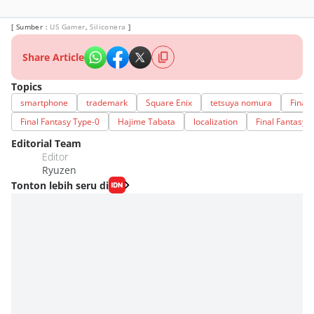
[ Sumber :
US Gamer
,
Siliconera
]
Share Article
Topics
smartphone
trademark
Square Enix
tetsuya nomura
Final 
Final Fantasy Type-0
Hajime Tabata
localization
Final Fantasy A
Editorial Team
Editor
Ryuzen
Tonton lebih seru di