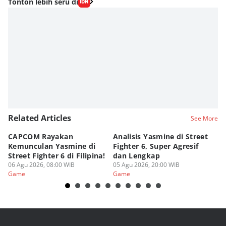
Tonton lebih seru di
Related Articles
See More
CAPCOM Rayakan
Analisis Yasmine di Street
ra
Kemunculan Yasmine di
Fighter 6, Super Agresif
W
Street Fighter 6 di Filipina!
dan Lengkap
Ho
06 Agu 2026, 08:00 WIB
05 Agu 2026, 20:00 WIB
20
03
Game
Game
G