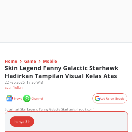
Home
Game
Mobile
Skin Legend Fanny Galactic Starhawk
Hadirkan Tampilan Visual Kelas Atas
22 Feb 2026, 17:50 WIB
Evan Yulian
News
Channel
Add Us on Google
Splash art Skin Legend Fanny Galactic Starhawk. (reddit.com)
Intinya Sih