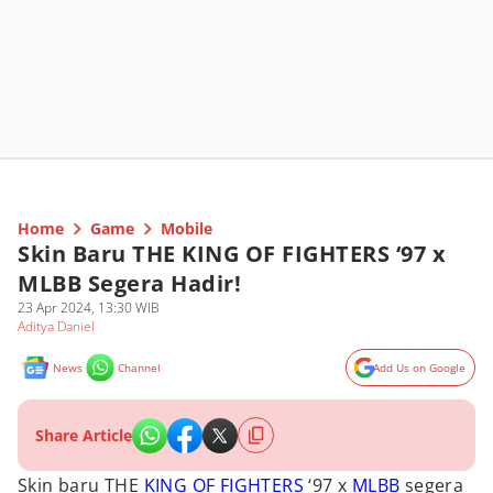
Home
Game
Mobile
Skin Baru THE KING OF FIGHTERS ‘97 x
MLBB Segera Hadir!
23 Apr 2024, 13:30 WIB
Aditya Daniel
News
Channel
Add Us on Google
Share Article
Skin baru THE
KING OF FIGHTERS
‘97 x
MLBB
segera