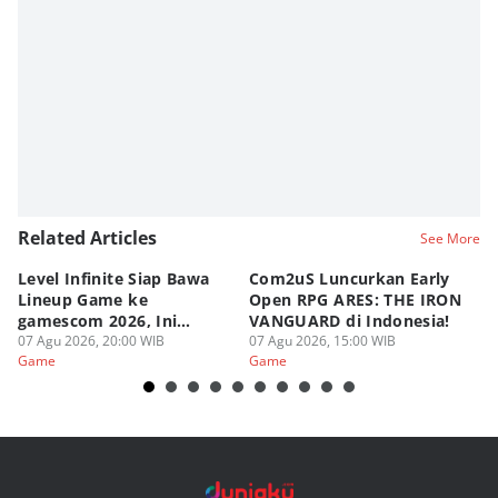
Related Articles
See More
Level Infinite Siap Bawa
Com2uS Luncurkan Early
R
Lineup Game ke
Open RPG ARES: THE IRON
Zo
gamescom 2026, Ini
VANGUARD di Indonesia!
Ke
Judulnya!
07 Agu 2026, 20:00 WIB
07 Agu 2026, 15:00 WIB
07
Game
Game
G