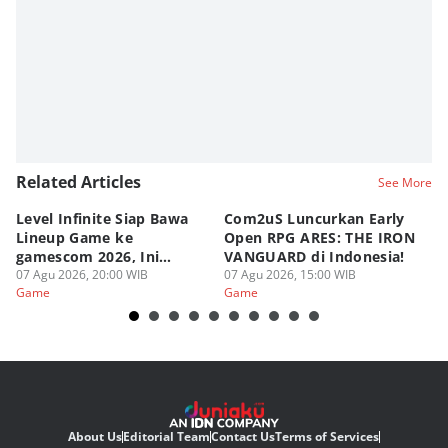
Related Articles
See More
Level Infinite Siap Bawa
Com2uS Luncurkan Early
R
Lineup Game ke
Open RPG ARES: THE IRON
Zo
gamescom 2026, Ini
VANGUARD di Indonesia!
Ke
Judulnya!
07 Agu 2026, 20:00 WIB
07 Agu 2026, 15:00 WIB
07
Game
Game
G
About Us
Editorial Team
Contact Us
Terms of Services