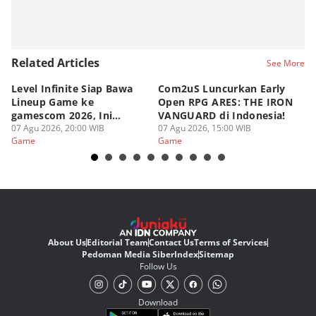
Related Articles
See More
Level Infinite Siap Bawa
Com2uS Luncurkan Early
R
Lineup Game ke
Open RPG ARES: THE IRON
Zo
gamescom 2026, Ini
VANGUARD di Indonesia!
Ke
Judulnya!
07 Agu 2026, 20:00 WIB
07 Agu 2026, 15:00 WIB
07
Game
Game
G
About Us
Editorial Team
Contact Us
Terms of Services
Pedoman Media Siber
Index
Sitemap
Follow Us
Download