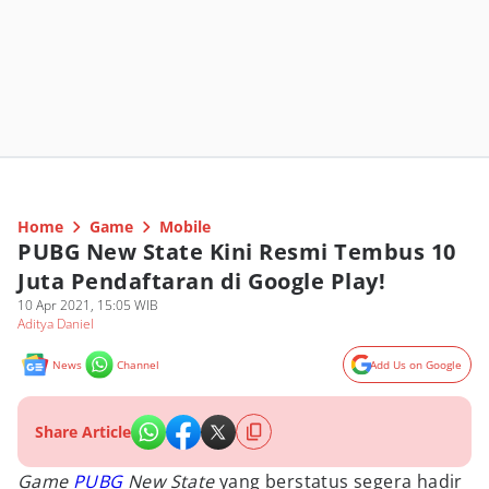
Home
Game
Mobile
PUBG New State Kini Resmi Tembus 10
Juta Pendaftaran di Google Play!
10 Apr 2021, 15:05 WIB
Aditya Daniel
News
Channel
Add Us on Google
Share Article
Game
PUBG
New State
yang berstatus segera hadir