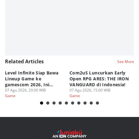
Related Articles
See More
Level Infinite Siap Bawa
Com2uS Luncurkan Early
R
Lineup Game ke
Open RPG ARES: THE IRON
Zo
gamescom 2026, Ini
VANGUARD di Indonesia!
Ke
Judulnya!
07 Agu 2026, 20:00 WIB
07 Agu 2026, 15:00 WIB
07
Game
Game
G