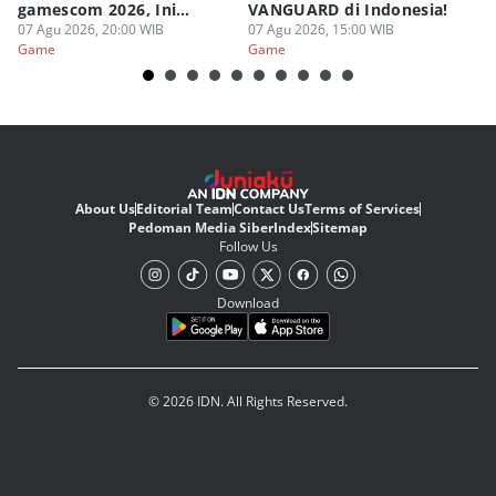
gamescom 2026, Ini
VANGUARD di Indonesia!
Ke
Judulnya!
07 Agu 2026, 20:00 WIB
07 Agu 2026, 15:00 WIB
07
Game
Game
G
About Us
Editorial Team
Contact Us
Terms of Services
Pedoman Media Siber
Index
Sitemap
Follow Us
Download
© 2026 IDN. All Rights Reserved.