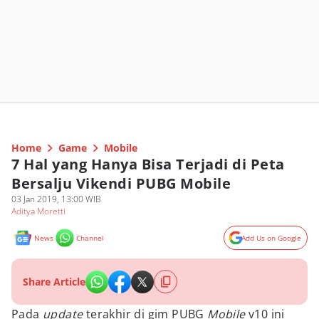
Home
Game
Mobile
7 Hal yang Hanya Bisa Terjadi di Peta
Bersalju Vikendi PUBG Mobile
03 Jan 2019, 13:00 WIB
Aditya Moretti
News
Channel
Add Us on Google
Share Article
Pada
update
terakhir di gim PUBG
Mobile
v10 ini