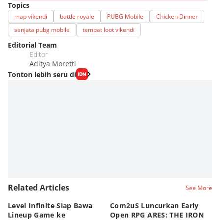
Topics
map vikendi
battle royale
PUBG Mobile
Chicken Dinner
senjata pubg mobile
tempat loot vikendi
Editorial Team
Editor
Aditya Moretti
Tonton lebih seru di
Related Articles
See More
Level Infinite Siap Bawa
Com2uS Luncurkan Early
R
Lineup Game ke
Open RPG ARES: THE IRON
Zo