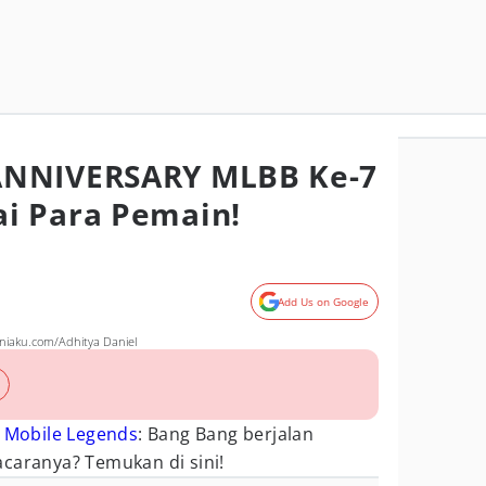
ANNIVERSARY MLBB Ke-7
i Para Pemain!
Add Us on Google
aku.com/Adhitya Daniel
Y
Mobile Legends
: Bang Bang berjalan
caranya? Temukan di sini!