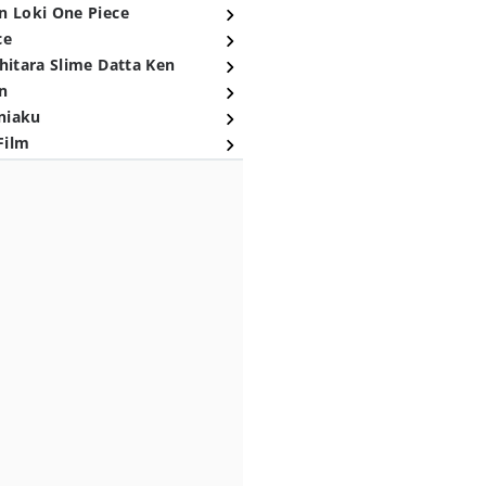
n Loki One Piece
ce
hitara Slime Datta Ken
n
niaku
Film