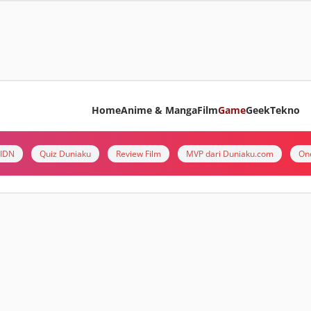
Home
Anime & Manga
Film
Game
Geek
Tekno
i IDN
Quiz Duniaku
Review Film
MVP dari Duniaku.com
On