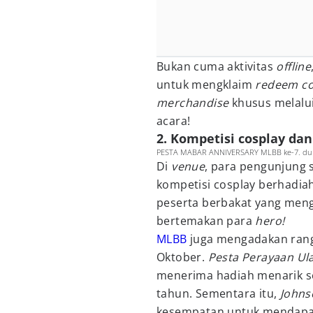
Bukan cuma aktivitas
offline
untuk mengklaim
redeem c
merchandise
khusus melalui 
acara!
2. Kompetisi cosplay dan
PESTA MABAR ANNIVERSARY MLBB ke-7. duni
Di
venue
, para pengunjung 
kompetisi cosplay berhadiah 
peserta berbakat yang me
bertemakan para
hero!
MLBB
juga mengadakan ran
Oktober.
Pesta Perayaan U
menerima hadiah menarik s
tahun. Sementara itu,
Johns
kesempatan untuk mendap