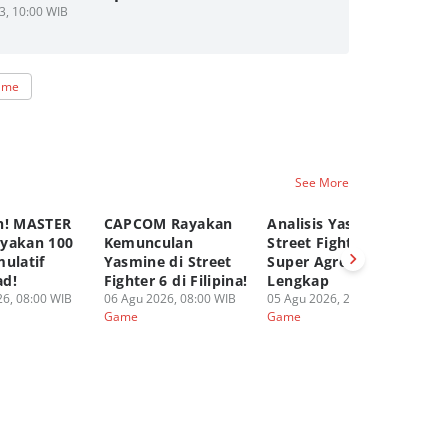
3, 10:00 WIB
 me
See More
h! MASTER
CAPCOM Rayakan
Analisis Yasmine di
ra
yakan 100
Kemunculan
Street Fighter 6,
Ju
ulatif
Yasmine di Street
Super Agresif dan
Wa
d!
Fighter 6 di Filipina!
Lengkap
Ov
6, 08:00 WIB
06 Agu 2026, 08:00 WIB
05 Agu 2026, 20:00 WIB
03
Game
Game
G