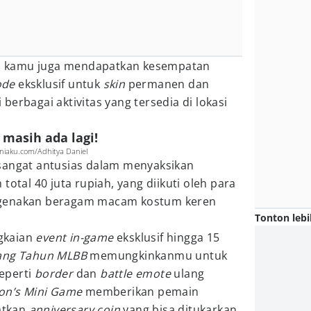
, kamu juga mendapatkan kesempatan
ode
eksklusif untuk
skin
permanen dan
berbagai aktivitas yang tersedia di lokasi
 masih ada lagi!
aku.com/Adhitya Daniel
sangat antusias dalam menyaksikan
total 40 juta rupiah, yang diikuti oleh para
ngenakan beragam macam kostum keren
Tonton lebi
gkaian
event in-game
eksklusif hingga 15
lang Tahun MLBB
memungkinkanmu untuk
eperti
border
dan
battle emote
ulang
on’s Mini Game
memberikan pemain
atkan
anniversary coin
yang bisa ditukarkan