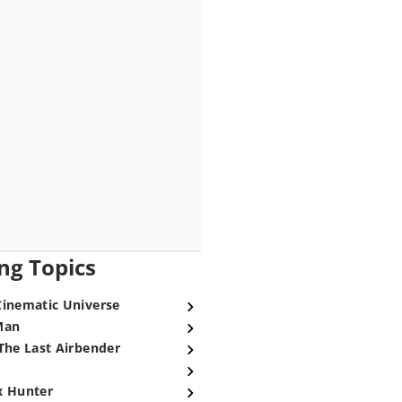
ng Topics
Cinematic Universe
Man
The Last Airbender
x Hunter