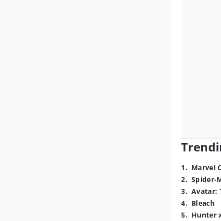
Trendi
1
.
Marvel 
2
.
Spider-
3
.
Avatar: 
4
.
Bleach
5
.
Hunter 