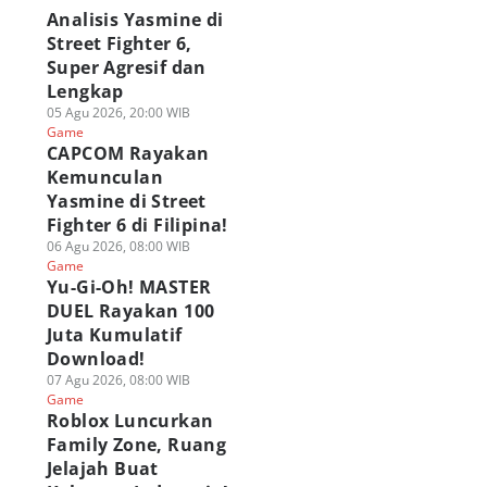
Analisis Yasmine di
Street Fighter 6,
Super Agresif dan
Lengkap
05 Agu 2026, 20:00 WIB
Game
CAPCOM Rayakan
Kemunculan
Yasmine di Street
Fighter 6 di Filipina!
gingzet Obrolin
PUBG MOBILE
Genshin Impact
06 Agu 2026, 08:00 WIB
ara Wuthering
Luncurkan Druvaen
Akhirnya Tiba di
Game
ves: Holographic
X-Suit, Skin Dengan
Snezhnaya Pada 1
Yu-Gi-Oh! MASTER
erdrive 2026!
3 Mode Upgradable!
Agustus!
DUEL Rayakan 100
 Agu 2026, 19:15 WIB
02 Agu 2026, 05:00 WIB
01 Agu 2026, 05:00 WIB
Juta Kumulatif
ame
Game
Game
Download!
07 Agu 2026, 08:00 WIB
Game
Roblox Luncurkan
Family Zone, Ruang
Jelajah Buat