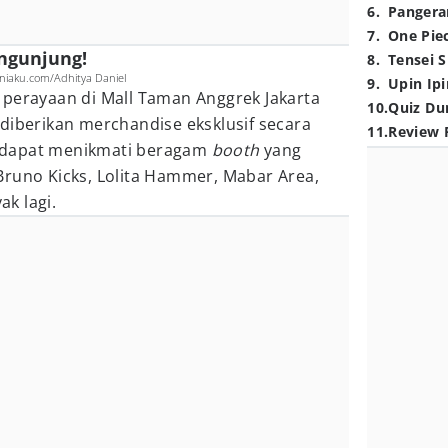
6
.
Pangera
7
.
One Pie
engunjung!
8
.
Tensei S
aku.com/Adhitya Daniel
9
.
Upin Ipi
 perayaan di Mall Taman Anggrek Jakarta
10
.
Quiz Du
diberikan merchandise eksklusif secara
11
.
Review 
ga dapat menikmati beragam
booth
yang
Bruno Kicks, Lolita Hammer, Mabar Area,
k lagi.