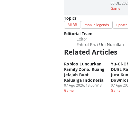
05 Okt 202
Game
Topics
MLBB
mobile legends
update
Editorial Team
Editor
Fahrul Razi Uni Nurullah
Related Articles
Roblox Luncurkan
Yu-Gi-O
Family Zone, Ruang
DUEL Ra
Jelajah Buat
Juta Kum
Keluarga Indonesia!
Downloa
07 Agu 2026, 13:00 WIB
07 Agu 202
Game
Game