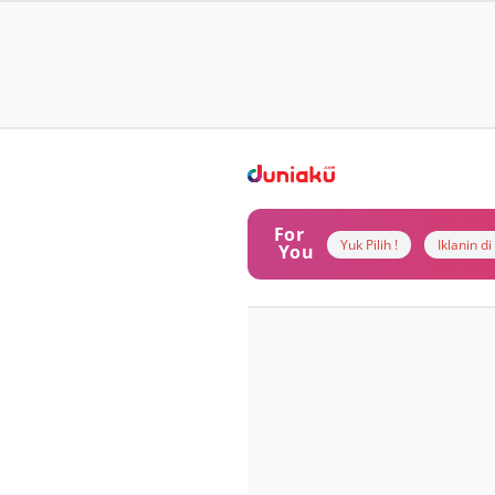
For
Yuk Pilih !
Iklanin d
You