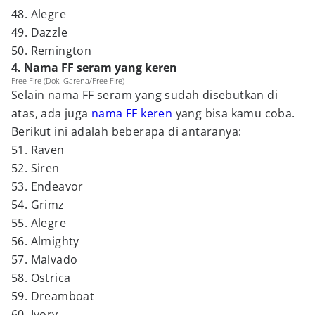
48. Alegre
49. Dazzle
50. Remington
4. Nama FF seram yang keren
Free Fire (Dok. Garena/Free Fire)
Selain nama FF seram yang sudah disebutkan di
atas, ada juga
nama FF keren
yang bisa kamu coba.
Berikut ini adalah beberapa di antaranya:
51. Raven
52. Siren
53. Endeavor
54. Grimz
55. Alegre
56. Almighty
57. Malvado
58. Ostrica
59. Dreamboat
60. Ivory