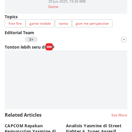
29 Jun 2025, 19:36 WIB
Game
Topics
free fire
game mobile
nama
give me perspective
Editorial Team
3+
Editor
Tonton lebih seru di
Fahrul Razi Uni Nurullah
Editor
Nadia Agatha Pramesthi
Editor
Zihan Berliana Ram Ghani
Editor
Fahreza Murnanda
Editor
Related Articles
See More
Eddy Rusmanto
CAPCOM Rayakan
Analisis Yasmine di Street
ra
Kemunculan Yasmine di
Fighter 6, Super Agresif
W