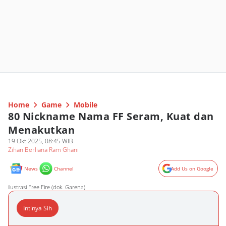
Home
Game
Mobile
80 Nickname Nama FF Seram, Kuat dan
Menakutkan
19 Okt 2025, 08:45 WIB
Zihan Berliana Ram Ghani
News
Channel
Add Us on Google
ilustrasi Free Fire (dok. Garena)
Intinya Sih