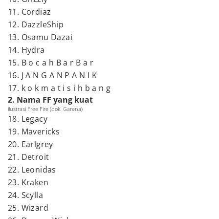
11. Cordiaz
12. DazzleShip
13. Osamu Dazai
14. Hydra
15. B o c a h B a r B a r
16. J A N G A N P A N I K
17. k o k m a t i s i h b a n g
2. Nama FF yang kuat
ilustrasi Free Fire (dok. Garena)
18. Legacy
19. Mavericks
20. Earlgrey
21. Detroit
22. Leonidas
23. Kraken
24. Scylla
25. Wizard