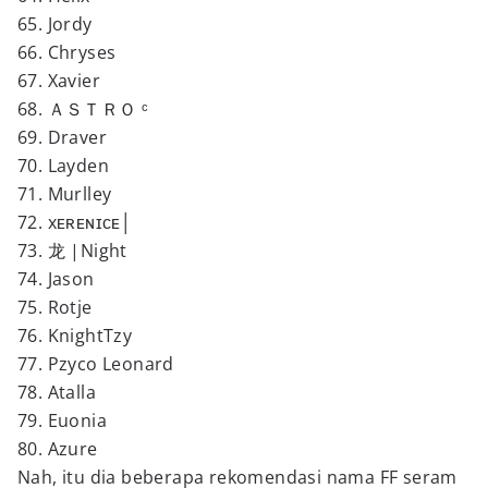
65. Jordy
66. Chryses
67. Xavier
68. ＡＳＴＲＯ ᶜ
69. Draver
70. Layden
71. Murlley
72. xᴇʀᴇɴɪᴄᴇ│
73. 龙 |Night
74. Jason
75. Rotje
76. KnightTzy
77. Pzyco Leonard
78. Atalla
79. Euonia
80. Azure
Nah, itu dia beberapa rekomendasi nama FF seram