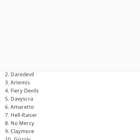
2. Daredevil
3. Artemis
4. Fiery Devils
5. Davyscra
6. Amaretto
7. Hell-Raiser
8. No Mercy
9. Claymore
10. Grizzly