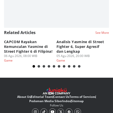
Editor
Fahreza Murnanda
Editor
Eddy Rusmanto
Related Articles
See More
CAPCOM Rayakan
Analisis Yasmine di Street
ra
Kemunculan Yasmine di
Fighter 6, Super Agresif
W
Street Fighter 6 di Filipina!
dan Lengkap
Ho
06 Agu 2026, 08:00 WIB
05 Agu 2026, 20:00 WIB
20
03
Game
Game
G
About Us
Editorial Team
Contact Us
Terms of Services
Pedoman Media Siber
Index
Sitemap
Follow Us