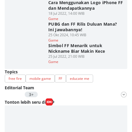
Cara Menggunakan Logo iPhone FF
dan Mendapatkannya
18 Jul 2022, 14:00 WIB
Game
PUBG dan FF Rilis Duluan Mana?
Ini Jawabannya!
25 Okt 2024, 10:45 WIB
Game
Simbol FF Menarik untuk
Nickname Biar Makin Kece
25 Jul 2022, 21:00 WIB
Game
Topics
free fire
mobile game
FF
educate me
Editorial Team
3+
Editor
Tonton lebih seru di
Nadia Agatha Pramesthi
Editor
Zihan Berliana Ram Ghani