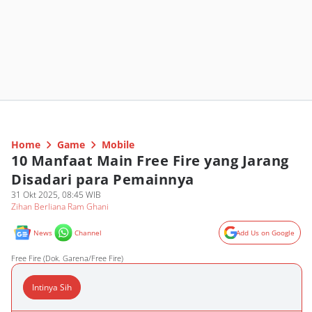
Home
Game
Mobile
10 Manfaat Main Free Fire yang Jarang
Disadari para Pemainnya
31 Okt 2025, 08:45 WIB
Zihan Berliana Ram Ghani
News
Channel
Add Us on Google
Free Fire (Dok. Garena/Free Fire)
Intinya Sih