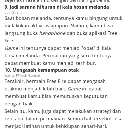
sejenak masalahmu dengan bermain
game
ini.
9. Jadi sarana hiburan di kala bosan melanda
dok. Garena
Saat bosan melanda, tentunya kamu bingung untuk
melakukan aktivitas apapun. Namun, kamu bisa
langsung buka
handphone
dan buka aplikasi Free
Fire.
Game
ini tentunya dapat menjadi 'obat' di kala
bosan melanda. Permainan yang seru tentunya
dapat membuat kamu menjadi terhibur.
10. Mengasah kemampuan otak
ilustrasi FF (dok. Garena)
Terakhir, bermain Free Fire dapat mengasah
otakmu menjadi lebih baik.
Game
ini dapat
membuat kamu bisa memutuskan keputusan
dengan baik.
Selain itu, kamu juga dapat melakukan strategi dan
rencana dalam permainan. Semua hal tersebut bisa
menjadi latihan untuk kehidupan sehari-hari.