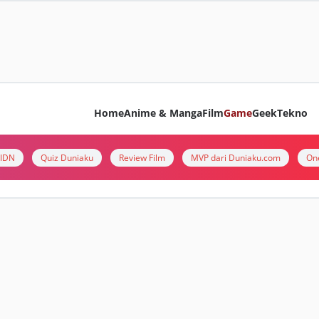
Home
Anime & Manga
Film
Game
Geek
Tekno
i IDN
Quiz Duniaku
Review Film
MVP dari Duniaku.com
On