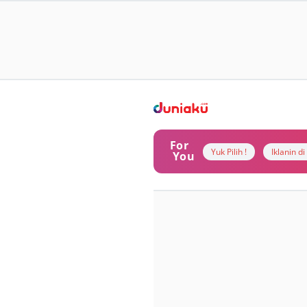
For
Yuk Pilih !
Iklanin d
You