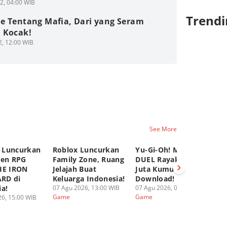
2, 04:00 WIB
Trendi
e Tentang Mafia, Dari yang Seram
 Kocak!
2, 12:00 WIB
See More
 Luncurkan
Roblox Luncurkan
Yu-Gi-Oh! MASTER
C
pen RPG
Family Zone, Ruang
DUEL Rayakan 100
K
HE IRON
Jelajah Buat
Juta Kumulatif
Ya
RD di
Keluarga Indonesia!
Download!
Fi
ia!
07 Agu 2026, 13:00 WIB
07 Agu 2026, 08:00 WIB
06
Game
Game
G
6, 15:00 WIB