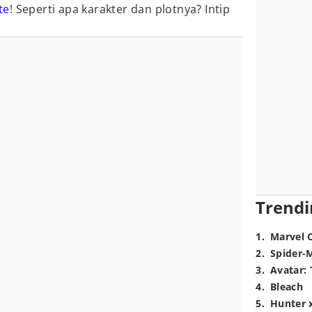
te
! Seperti apa karakter dan plotnya? Intip
Trendi
1
.
Marvel 
2
.
Spider-
3
.
Avatar: 
4
.
Bleach
5
.
Hunter 