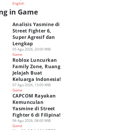
English
ng in Game
Analisis Yasmine di
Street Fighter 6,
Super Agresif dan
Lengkap
05 Agu 2026, 20:00 WIB
Game
Roblox Luncurkan
Family Zone, Ruang
Jelajah Buat
Keluarga Indonesia!
07 Agu 2026, 13:00 WIB
APCOM Rayakan
Analisis Yasmine di
ragingzet Obrolin
Game
emunculan
Street Fighter 6,
Juara Wuthering
CAPCOM Rayakan
smine di Street
Super Agresif dan
Waves: Holographi
Kemunculan
ghter 6 di Filipina!
Lengkap
Overdrive 2026!
 Agu 2026, 08:00 WIB
05 Agu 2026, 20:00 WIB
03 Agu 2026, 19:15 WIB
Yasmine di Street
ame
Game
Game
Fighter 6 di Filipina!
06 Agu 2026, 08:00 WIB
Game