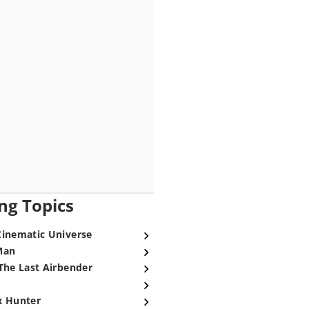
ng Topics
Cinematic Universe
Man
The Last Airbender
x Hunter