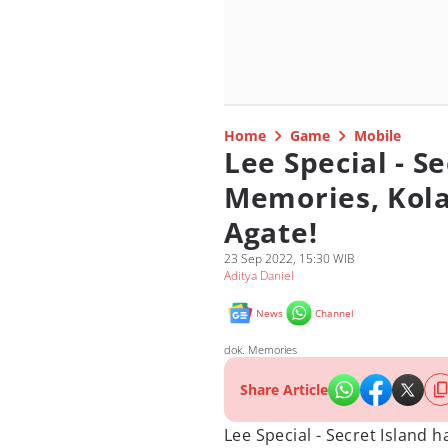
Home
Game
Mobile
Lee Special - Se
Memories, Kol
Agate!
23 Sep 2022, 15:30 WIB
Aditya Daniel
News
Channel
dok. Memories
Share Article
Lee Special - Secret Island 