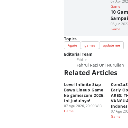
07 Apr 202
Game
10 Gam
Sampai
08 Jun 202
Game
Topics
Agate
games
update me
Editorial Team
Editor
Fahrul Razi Uni Nurullah
Related Articles
Level Infinite Siap
Com2uS
Bawa Lineup Game
Early O
ke gamescom 2026,
ARES: T
Ini Judulnya!
VANGUA
07 Agu 2026, 20:00 WIB
Indones
Game
07 Agu 202
Game