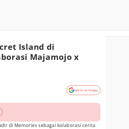
cret Island di
aborasi Majamojo x
Add Us on Google
hadir di Memories sebagai kolaborasi cerita