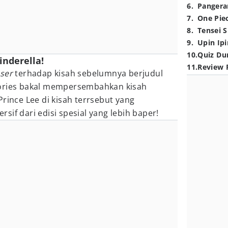
6
.
Pangera
7
.
One Pie
8
.
Tensei S
9
.
Upin Ipi
10
.
Quiz Du
inderella!
11
.
Review 
ser
terhadap kisah sebelumnya berjudul
ies bakal mempersembahkan kisah
rince Lee di kisah terrsebut yang
if dari edisi spesial yang lebih baper!