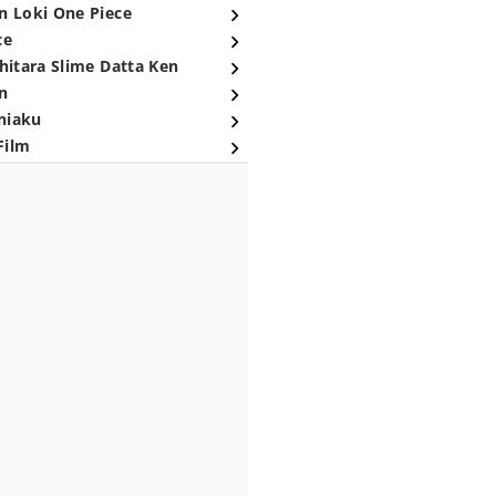
n Loki One Piece
ce
hitara Slime Datta Ken
n
niaku
Film