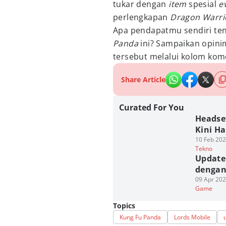
tukar dengan
item
spesial
e
perlengkapan
Dragon Warri
Apa pendapatmu sendiri te
Panda
ini? Sampaikan opini
tersebut melalui kolom kom
Share Article
Curated For You
Headset
Kini H
10 Feb 202
Tekno
Update 
dengan 
09 Apr 202
Game
Topics
Kung Fu Panda
Lords Mobile