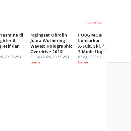
See More
 Yasmine di
ragingzet Obrolin
PUBG MOBILE
Ge
ighter 6,
Juara Wuthering
Luncurkan Druvaen
Ak
gresif dan
Waves: Holographic
X-Suit, Skin Dengan
Sn
p
Overdrive 2026!
3 Mode Upgradable!
Ag
6, 20:00 WIB
03 Agu 2026, 19:15 WIB
02 Agu 2026, 05:00 WIB
01
Game
Game
G