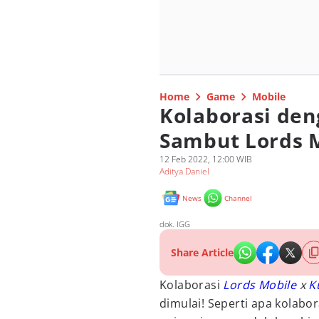
Home
Game
Mobile
Kolaborasi de
Sambut Lords M
12 Feb 2022, 12:00 WIB
Aditya Daniel
News
Channel
dok. IGG
Share Article
Kolaborasi
Lords Mobile
x
K
dimulai! Seperti apa kolabor