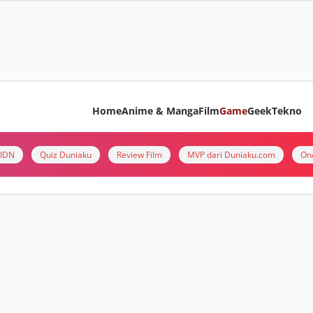
Home
Anime & Manga
Film
Game
Geek
Tekno
i IDN
Quiz Duniaku
Review Film
MVP dari Duniaku.com
On