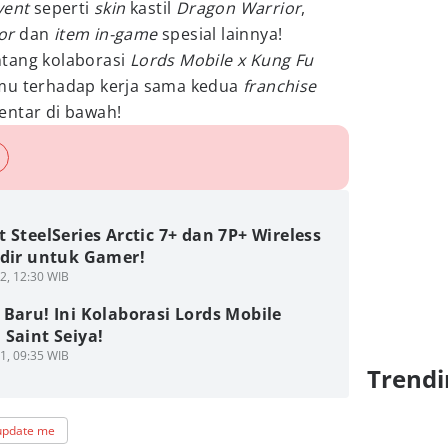
vent
seperti
skin
kastil
Dragon Warrior
,
or
dan
item in-game
spesial lainnya!
ntang kolaborasi
Lords Mobile x Kung Fu
mu terhadap kerja sama kedua
franchise
entar di bawah!
 SteelSeries Arctic 7+ dan 7P+ Wireless
adir untuk Gamer!
2, 12:30 WIB
Baru! Ini Kolaborasi Lords Mobile
Saint Seiya!
1, 09:35 WIB
Trendi
update me