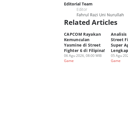
Editorial Team
Editor
Fahrul Razi Uni Nurullah
Related Articles
CAPCOM Rayakan
Analisis
Kemunculan
Street F
Yasmine di Street
Super A
Fighter 6 di Filipina!
Lengka
06 Agu 2026, 08:00 WIB
05 Agu 202
Game
Game