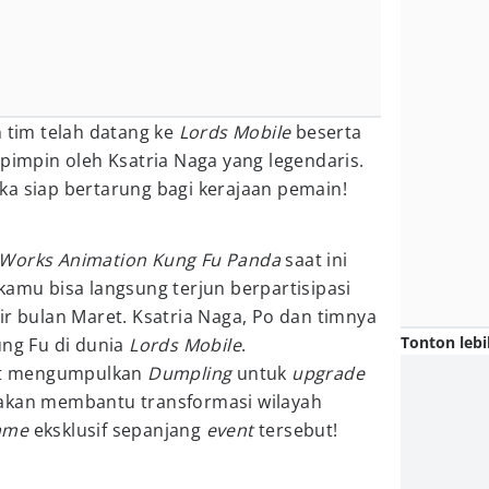
n tim telah datang ke
Lords Mobile
beserta
ipimpin oleh Ksatria Naga yang legendaris.
ka siap bertarung bagi kerajaan pemain!
mWorks Animation Kung Fu Panda
saat ini
kamu bisa langsung terjun berpartisipasi
ir bulan Maret. Ksatria Naga, Po dan timnya
Tonton lebi
ung Fu di dunia
Lords Mobile
.
pat mengumpulkan
Dumpling
untuk
upgrade
 akan membantu transformasi wilayah
ame
eksklusif sepanjang
event
tersebut!