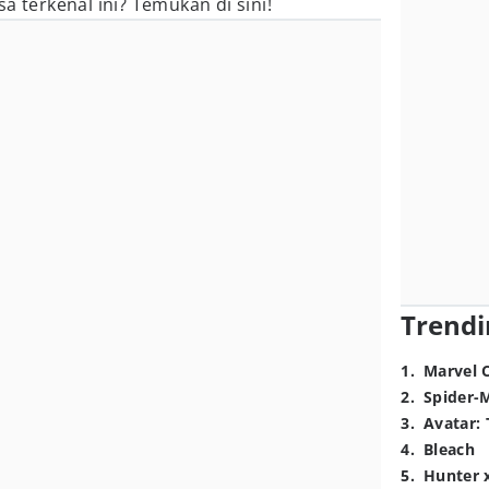
a terkenal ini? Temukan di sini!
Trendi
1
.
Marvel 
2
.
Spider-
3
.
Avatar: 
4
.
Bleach
5
.
Hunter 