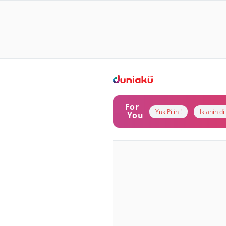
For
Yuk Pilih !
Iklanin d
You