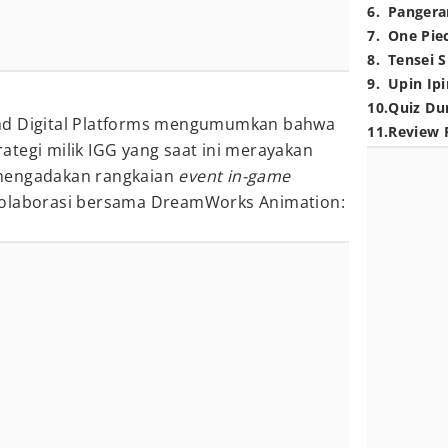
6
.
Pangera
7
.
One Pie
8
.
Tensei S
9
.
Upin Ipi
10
.
Quiz Du
nd Digital Platforms mengumumkan bahwa
11
.
Review 
tegi milik IGG yang saat ini merayakan
mengadakan rangkaian
event in-game
kolaborasi bersama DreamWorks Animation: