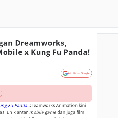
ngan Dreamworks,
obile x Kung Fu Panda!
Add Us on Google
ung Fu Panda
Dreamworks Animation kini
asi unik antar
mobile game
dan juga film