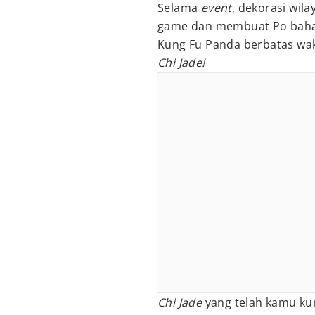
Selama
event
, dekorasi wil
game dan membuat Po bahag
Kung Fu Panda berbatas w
Chi Jade!
Chi Jade
yang telah kamu k