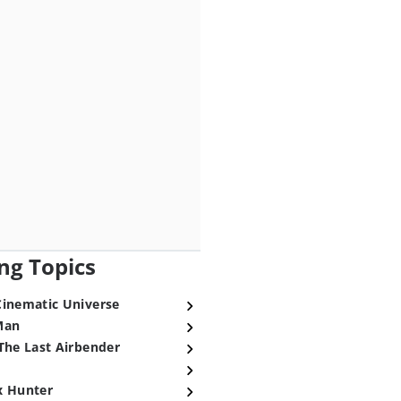
ng Topics
Cinematic Universe
Man
The Last Airbender
x Hunter