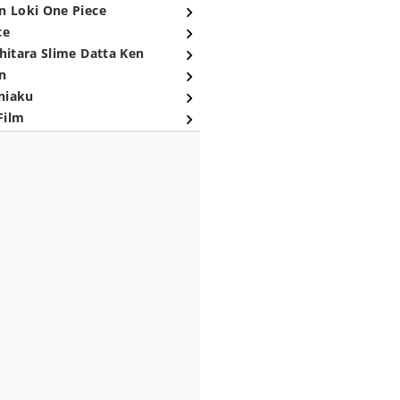
n Loki One Piece
ce
hitara Slime Datta Ken
n
niaku
Film