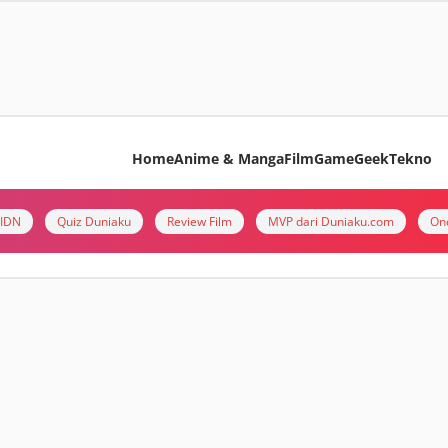
Home
Anime & Manga
Film
Game
Geek
Tekno
i IDN
Quiz Duniaku
Review Film
MVP dari Duniaku.com
On