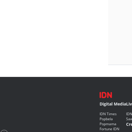
Digital Media
Li
IDN Times
IDN
Popbela
Saw
Popmama
Cr
Fortune IDN