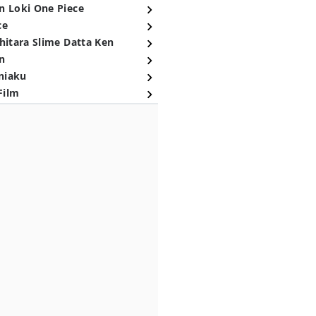
n Loki One Piece
ce
hitara Slime Datta Ken
n
niaku
Film