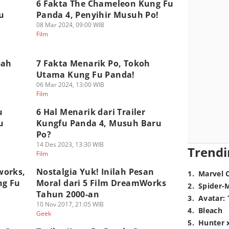
6 Fakta The Chameleon Kung Fu
u
Panda 4, Penyihir Musuh Po!
08 Mar 2024, 09:00 WIB
Film
bah
7 Fakta Menarik Po, Tokoh
Utama Kung Fu Panda!
06 Mar 2024, 13:00 WIB
Film
u
6 Hal Menarik dari Trailer
u
Kungfu Panda 4, Musuh Baru
Po?
14 Des 2023, 13:30 WIB
Trendi
Film
works,
Nostalgia Yuk! Inilah Pesan
1
.
Marvel 
ng Fu
Moral dari 5 Film DreamWorks
2
.
Spider-
Tahun 2000-an
3
.
Avatar: 
10 Nov 2017, 21:05 WIB
4
.
Bleach
Geek
5
.
Hunter 