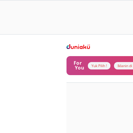
For
Yuk Pilih !
Iklanin d
You