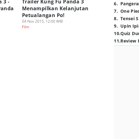
 3 -
Trailer Kung Fu Panda 3
6
.
Pangera
Panda
Menampilkan Kelanjutan
7
.
One Pie
Petualangan Po!
8
.
Tensei S
04 Nov 2015, 12:00 WIB
9
.
Upin Ipi
Film
10
.
Quiz Du
11
.
Review 