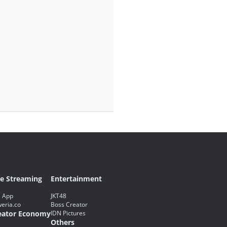
ve Streaming
Entertainment
 App
JKT48
eria.co
Boss Creator
eator Economy
IDN Pictures
Others