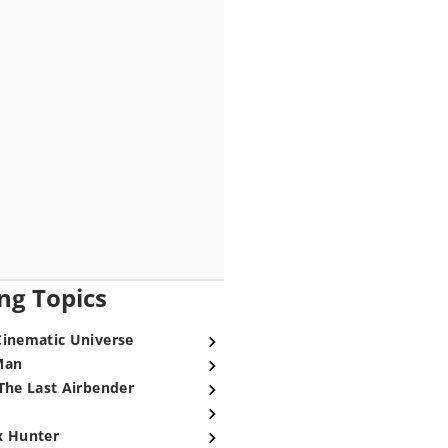
ng Topics
Cinematic Universe
Man
The Last Airbender
x Hunter