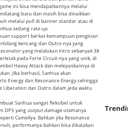
game ini bisa mendapatkannya melalui
ndatang baru dan masih bisa dinaikkan
uh melalui pull di banner standar atau di
Sanhua sedang
rate up.
mpuan support berkat kemampuan pengisian
erbilang kencang dan Outro-nya yang
esonator yang melalukan Intro sebanyak 38
erletak pada Forte Circuit-nya yang unik, di
ombol Heavy Attack dan melepaskannya di
ukan. JIka berhasil, Sanhua akan
to Energy dan Resonance Energy sehingga
e Liberation dan Outro dalam jeda waktu
buat Sanhua sangat fleksibel untuk
Trendi
tim DPS yang
output damage
utamanya
seperti Camellya. Bahkan jika Resonance
enuh, performanya bahkan bisa dikatakan