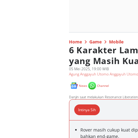
Home
Game
Mobile
6 Karakter La
yang Masih Kuat
05 Mei 2025, 19:00 WIB
Agung Anggayuh Utomo Anggayuh Utom
News
Channel
Danjin saat melakukan Resonance Liberatio
Intinya Sih
Rover masih cukup kuat di
bahkan end-game.