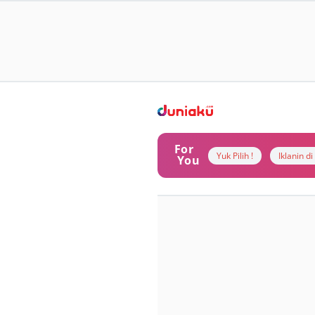
For
Yuk Pilih !
Iklanin d
You