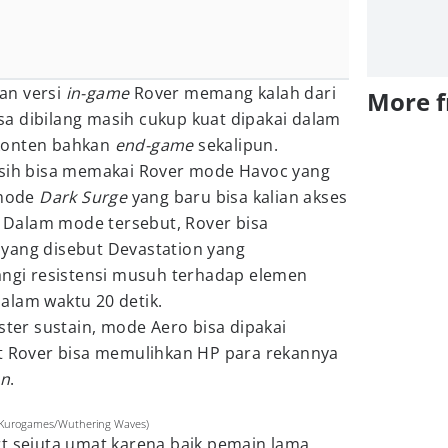
an versi
in-game
Rover
memang kalah dari
More 
bisa dibilang masih cukup kuat dipakai dalam
konten bahkan
end-game
sekalipun.
asih bisa memakai Rover mode Havoc yang
 mode
Dark Surge
yang baru bisa kalian akses
 Dalam mode tersebut, Rover bisa
yang disebut Devastation yang
gi resistensi musuh terhadap elemen
alam waktu 20 detik.
ster sustain, mode Aero bisa dipakai
at Rover bisa memulihkan HP para rekannya
on
.
. Kurogames/Wuthering Waves)
rt sejuta umat karena baik pemain lama