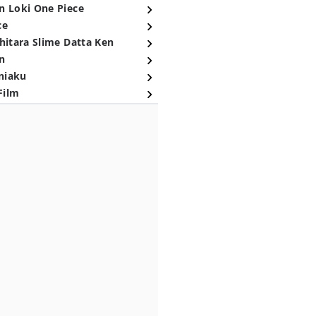
n Loki One Piece
ce
hitara Slime Datta Ken
n
niaku
Film