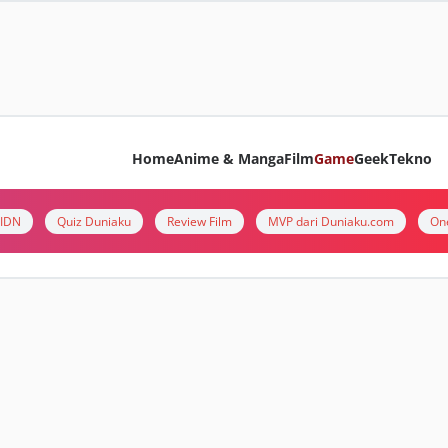
Home
Anime & Manga
Film
Game
Geek
Tekno
i IDN
Quiz Duniaku
Review Film
MVP dari Duniaku.com
On