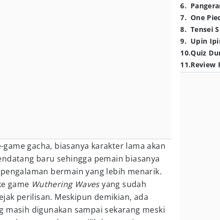
6
.
Pangera
7
.
One Pie
8
.
Tensei S
9
.
Upin Ipi
10
.
Quiz Du
11
.
Review 
-game gacha, biasanya karakter lama akan
endatang baru sehingga pemain biasanya
 pengalaman bermain yang lebih menarik.
 ke game
Wuthering Waves
yang sudah
ejak perilisan. Meskipun demikian, ada
g masih digunakan sampai sekarang meski