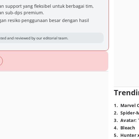
support yang fleksibel untuk berbagai tim,
an sub-dps premium.
gan resiko penggunaan besar dengan hasil
ted and reviewed by our editorial team.
Trendi
1
.
Marvel 
2
.
Spider-
3
.
Avatar: 
4
.
Bleach
5
.
Hunter 