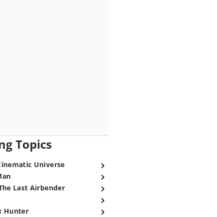
ng Topics
Cinematic Universe
Man
The Last Airbender
x Hunter