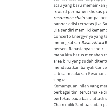
atau yang baru memainkan 
reward permanen khusus pe
resonance chain
sampai pen
banner edisi terbatas jika 
Dia sendiri memiliki kema
Concerto Energy-nya yang t
meningkatkan
Basic Attack
R
persen. Rahasianya sendiri t
mana kita harus menahan t
area biru yang sudah ditent
mendapatkan banyak Concer
ia bisa melakukan Resonanc
singkat.
Kemampuan inilah yang mem
berbagai tim, terutama ke 
berfokus pada basic attack 
Chain milik Sanhua sudah p