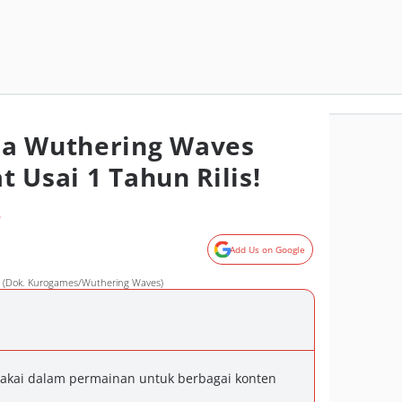
ma Wuthering Waves
 Usai 1 Tahun Rilis!
o
Add Us on Google
n (Dok. Kurogames/Wuthering Waves)
pakai dalam permainan untuk berbagai konten