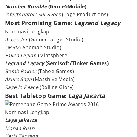
Number Rumble
(Game5Mobile)
Infectonator: Survivors
(Toge Productions)
Most Promising Game:
Legrand Legacy
Nominasi Lengkap:
Ascender
(Gamechanger Studio)
ORBIZ
(Anoman Studio)
Fallen Legion
(Mintsphere)
Legrand Legacy
(Semisoft/Tinker Games)
Bomb Raider
(Tahoe Games)
Azure Saga
(Masshive Media)
Rage in Peace
(Rolling Glory)
Best Tabletop Game:
Laga Jakarta
Nominasi Lengkap:
Laga Jakarta
Monas Rush
Keris Tanding