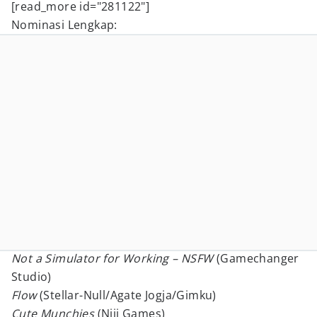
[read_more id="281122"]
Nominasi Lengkap:
Not a Simulator for Working – NSFW
(Gamechanger
Studio)
Flow
(Stellar-Null/Agate Jogja/Gimku)
Cute Munchies
(Niji Games)