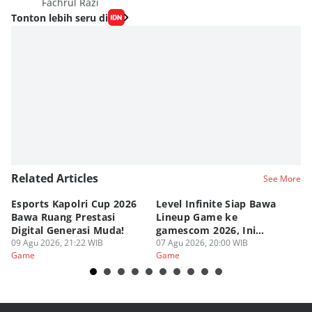
Fachrul Razi
Tonton lebih seru di
Related Articles
See More
Esports Kapolri Cup 2026
Level Infinite Siap Bawa
C
Bawa Ruang Prestasi
Lineup Game ke
O
Digital Generasi Muda!
gamescom 2026, Ini
V
09 Agu 2026, 21:22 WIB
Judulnya!
07 Agu 2026, 20:00 WIB
07
Game
Game
G