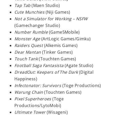
Tap Tab
(Maen Studio)
Cute Munchies
(Niji Games)
Not a Simulator for Working – NSFW
(Gamechanger Studio)
Number Rumble
(Game5Mobile)
Monster Age
(ArtLogic Games/Gimku)
Raiders Quest
(Alkemis Games)
Dear Mantan
(Tinker Games)
Touch Tank
(Touchten Games)
Football Saga Fantasista
(Agate Studio)
DreadOut: Keepers of The Dark
(Digital
Happiness)
Infectonator: Survivors
(Toge Productions)
Warung Chain
(Touchten Games)
Pixel Superheroes
(Toge
Productions/LytoMobi)
Ultimate Tower
(Wisageni)