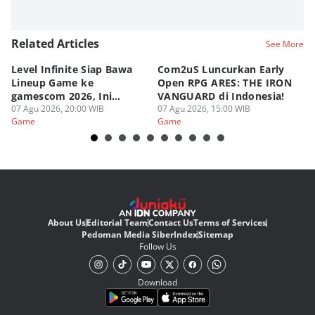
Related Articles
See More
Level Infinite Siap Bawa
Com2uS Luncurkan Early
R
Lineup Game ke
Open RPG ARES: THE IRON
Zo
gamescom 2026, Ini
VANGUARD di Indonesia!
Ke
Judulnya!
07 Agu 2026, 20:00 WIB
07 Agu 2026, 15:00 WIB
07
Game
Game
G
About Us
Editorial Team
Contact Us
Terms of Services
Pedoman Media Siber
Index
Sitemap
Follow Us
Download