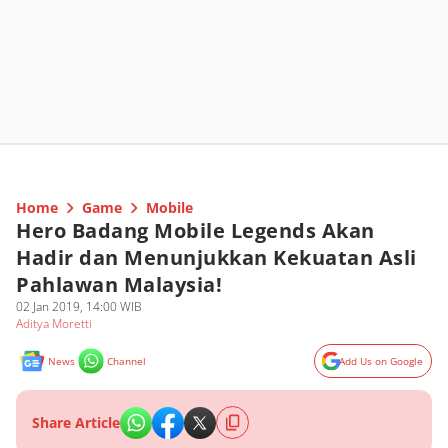
Home
Game
Mobile
Hero Badang Mobile Legends Akan
Hadir dan Menunjukkan Kekuatan Asli
Pahlawan Malaysia!
02 Jan 2019, 14:00 WIB
Aditya Moretti
News
Channel
Add Us on Google
Share Article