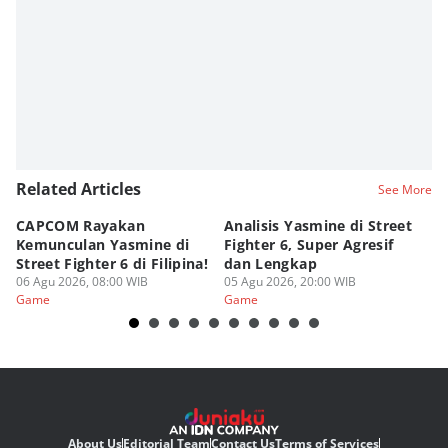
Related Articles
See More
CAPCOM Rayakan
Analisis Yasmine di Street
ra
Kemunculan Yasmine di
Fighter 6, Super Agresif
W
Street Fighter 6 di Filipina!
dan Lengkap
Ho
06 Agu 2026, 08:00 WIB
05 Agu 2026, 20:00 WIB
20
03
Game
Game
G
About Us
Editorial Team
Contact Us
Terms of Services