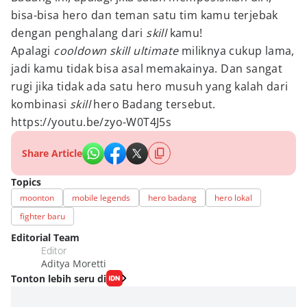
bisa-bisa hero dan teman satu tim kamu terjebak
dengan penghalang dari
skill
kamu!
Apalagi
cooldown skill ultimate
miliknya cukup lama,
jadi kamu tidak bisa asal memakainya. Dan sangat
rugi jika tidak ada satu hero musuh yang kalah dari
kombinasi
skill
hero Badang tersebut.
https://youtu.be/zyo-W0T4J5s
Share Article
Topics
moonton
mobile legends
hero badang
hero lokal
fighter baru
Editorial Team
Editor
Aditya Moretti
Tonton lebih seru di