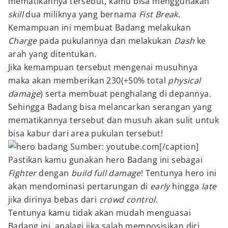
mematikannya tersebut, kamu bisa menggunakan
skill
dua miliknya yang bernama
Fist Break
.
Kemampuan ini membuat Badang melakukan
Charge
pada pukulannya dan melakukan
Dash
ke
arah yang ditentukan.
Jika kemampuan tersebut mengenai musuhnya
maka akan memberikan 230(+50% total
physical
damage
) serta membuat penghalang di depannya.
Sehingga Badang bisa melancarkan serangan yang
mematikannya tersebut dan musuh akan sulit untuk
bisa kabur dari area pukulan tersebut!
Sumber: youtube.com[/caption]
Pastikan kamu gunakan hero Badang ini sebagai
Fighter
dengan
build full damage
! Tentunya hero ini
akan mendominasi pertarungan di
early
hingga
late
jika dirinya bebas dari
crowd control
.
Tentunya kamu tidak akan mudah menguasai
Badang ini, apalagi jika salah memposisikan diri,