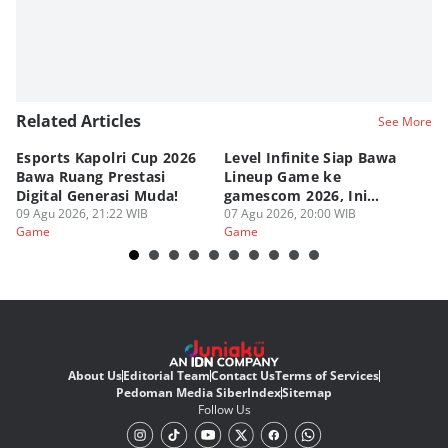
Related Articles
See More
Esports Kapolri Cup 2026
Level Infinite Siap Bawa
C
Bawa Ruang Prestasi
Lineup Game ke
O
Digital Generasi Muda!
gamescom 2026, Ini
V
09 Agu 2026, 21:22 WIB
Judulnya!
07 Agu 2026, 20:00 WIB
07
Game
Game
G
About Us
Editorial Team
Contact Us
Terms of Services
Pedoman Media Siber
Index
Sitemap
Follow Us