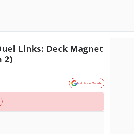
uel Links: Deck Magnet
 2)
Add Us on Google