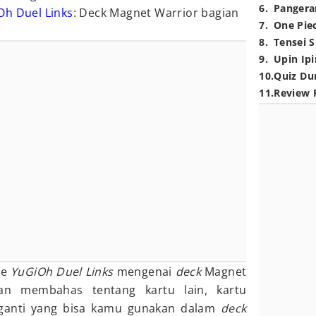
6
.
Pangera
Oh
Duel Links
: Deck Magnet Warrior bagian
7
.
One Pie
8
.
Tensei S
9
.
Upin Ipi
10
.
Quiz Du
11
.
Review 
de
YuGiOh Duel Links
mengenai
deck
Magnet
kan membahas tentang kartu lain, kartu
ganti yang bisa kamu gunakan dalam
deck