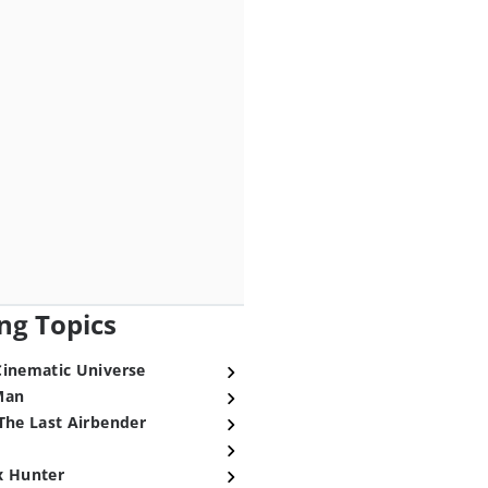
ng Topics
Cinematic Universe
Man
The Last Airbender
x Hunter