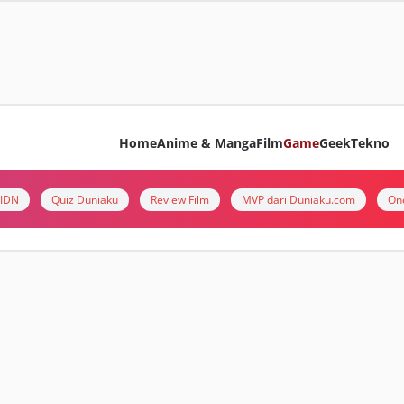
Home
Anime & Manga
Film
Game
Geek
Tekno
i IDN
Quiz Duniaku
Review Film
MVP dari Duniaku.com
On