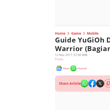
Home
Game
Mobile
Guide YuGiOh D
Warrior (Bagian
12 Nov 2017, 07:00 WIB
Pooka
News
Channel
Share Article