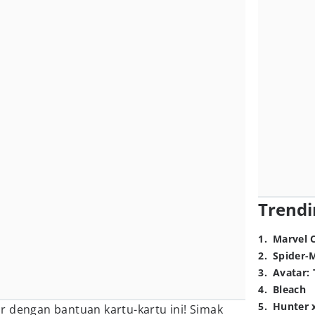
Trendi
1
.
Marvel 
2
.
Spider-
3
.
Avatar: 
4
.
Bleach
5
.
Hunter 
r dengan bantuan kartu-kartu ini! Simak