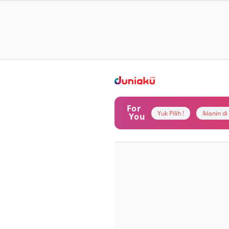
For
Yuk Pilih !
Iklanin d
You