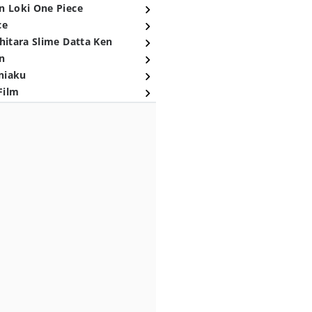
n Loki One Piece
ce
hitara Slime Datta Ken
n
niaku
Film