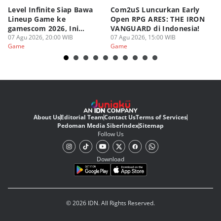
Level Infinite Siap Bawa
Com2uS Luncurkan Early
R
Lineup Game ke
Open RPG ARES: THE IRON
Zo
gamescom 2026, Ini
VANGUARD di Indonesia!
Ke
Judulnya!
07 Agu 2026, 20:00 WIB
07 Agu 2026, 15:00 WIB
07
Game
Game
G
About Us
Editorial Team
Contact Us
Terms of Services
Pedoman Media Siber
Index
Sitemap
Follow Us
Download
© 2026 IDN. All Rights Reserved.