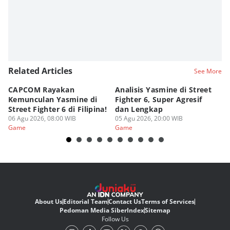
Related Articles
See More
CAPCOM Rayakan
Analisis Yasmine di Street
ra
Kemunculan Yasmine di
Fighter 6, Super Agresif
W
Street Fighter 6 di Filipina!
dan Lengkap
Ho
06 Agu 2026, 08:00 WIB
05 Agu 2026, 20:00 WIB
20
03
Game
Game
G
About Us
Editorial Team
Contact Us
Terms of Services
Pedoman Media Siber
Index
Sitemap
Follow Us