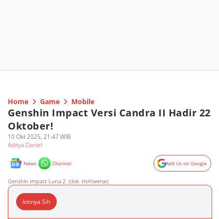
Home
Game
Mobile
Genshin Impact Versi Candra II Hadir 22
Oktober!
10 Okt 2025, 21:47 WIB
Aditya Daniel
News
Channel
Add Us on Google
Genshin Impact Luna 2. (dok. HoYoverse)
Intinya Sih