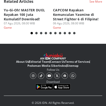
Related Articles
See More
Yu-Gi-Oh! MASTER DUEL
CAPCOM Rayakan
An
Rayakan 100 Juta
Kemunculan Yasmine di
Fi
Kumulatif Download!
Street Fighter 6 di Filipina!
d
07 Agu 2026, 08:00 WIB
06 Agu 2026, 08:00 WIB
05
Game
Game
G
About Us
Editorial Team
Contact Us
Terms of Services
Pedoman Media Siber
Index
Sitemap
Follow Us
Download
© 2026 IDN. All Rights Reserved.