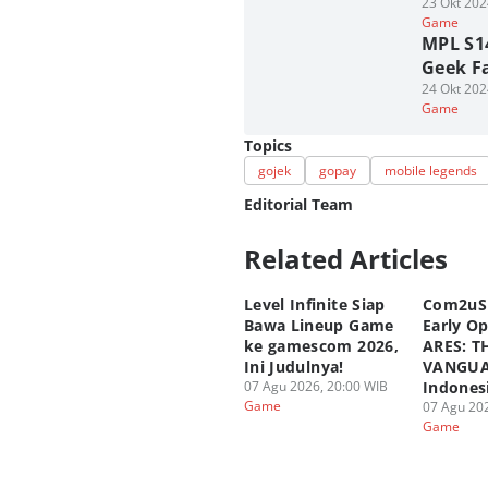
23 Okt 202
Game
MPL S1
Geek 
24 Okt 202
Game
Topics
gojek
gopay
mobile legends
Editorial Team
Related Articles
Editor
Fahrul Razi Uni Nurullah
Level Infinite Siap
Com2uS
Editor
Bawa Lineup Game
Early O
Aditya Daniel
ke gamescom 2026,
ARES: T
Ini Judulnya!
VANGUA
07 Agu 2026, 20:00 WIB
Indones
Game
07 Agu 202
Game