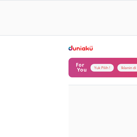
For
Yuk Pilih !
Iklanin d
You