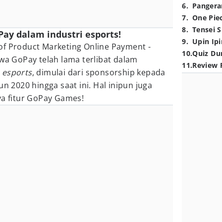
6
.
Pangera
7
.
One Pie
8
.
Tensei S
ay dalam industri esports!
9
.
Upin Ipi
of Product Marketing Online Payment -
10
.
Quiz Du
 GoPay telah lama terlibat dalam
11
.
Review 
i
esports
, dimulai dari sponsorship kepada
un 2020 hingga saat ini. Hal inipun juga
ya fitur GoPay Games!