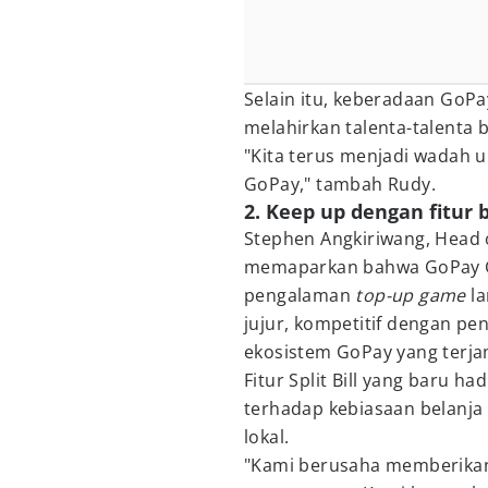
Selain itu, keberadaan Go
melahirkan talenta-talenta 
"Kita terus menjadi wada
GoPay," tambah Rudy.
2. Keep up dengan fitur
Stephen Angkiriwang, Head 
memaparkan bahwa GoPay G
pengalaman
top-up game
l
jujur, kompetitif dengan p
ekosistem GoPay yang terjam
Fitur Split Bill yang baru h
terhadap kebiasaan belanj
lokal.
"Kami berusaha memberika