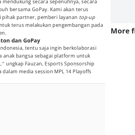
a mendukung secara sepenuhnya, secara
uh bersama GoPay. Kami akan terus
i pihak partner, pemberi layanan
top-up
ntuk terus melakukan pengembangan pada
More 
en.
nton dan GoPay
 Indonesia, tentu saja ingin berkolaborasi
ya anak bangsa sebagai platform untuk
s,"
ungkap Fauzan, Esports Sponsorship
 dalam media session MPL 14 Playoffs