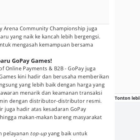
Pay Arena Community Championship juga
baru yang naik ke kancah lebih bergengsi.
h untuk mengasah kemampuan bersama
 baru GoPay Games!
of Online Payments & B2B - GoPay juga
ames kini hadir dan berusaha memberikan
angsung yang lebih baik dengan harga yang
enawaran menarik dan keamanan transaksi
Tonton lebi
in dengan distributor-distributor resmi.
adir juga hadir atas kesadaran GoPay
a hingga makan-makan bareng masyarakat
n pelayanan
top-up
yang baik untuk