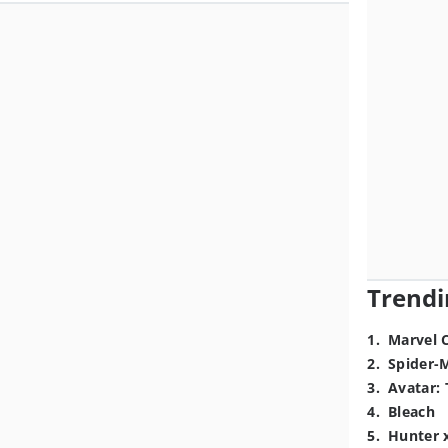
Trendi
1
.
Marvel 
2
.
Spider-
3
.
Avatar: 
4
.
Bleach
5
.
Hunter 