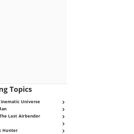
ng Topics
Cinematic Universe
Man
The Last Airbender
x Hunter