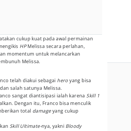
katakan cukup kuat pada awal permainan
mengikis
HP
Melissa secara perlahan,
kan momentum untuk melancarkan
embunuh Melissa.
anco telah diakui sebagai
hero
yang bisa
,
dan salah satunya Melissa.
nco sangat diantisipasi ialah karena
Skill 1
lkan. Dengan itu, Franco bisa menculik
berikan total
damage
yang cukup
tkan
Skill Ultimate-
nya, yakni
Bloody