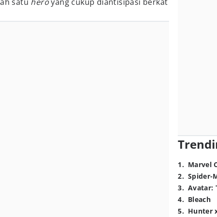
lah satu
hero
yang cukup diantisipasi berkat
Trendi
1
.
Marvel 
2
.
Spider-
3
.
Avatar: 
4
.
Bleach
5
.
Hunter 