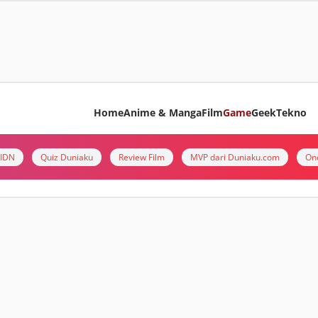
Home
Anime & Manga
Film
Game
Geek
Tekno
i IDN
Quiz Duniaku
Review Film
MVP dari Duniaku.com
On