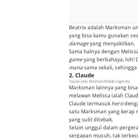
Beatrix adalah Marksman un
yang bisa kamu gunakan ses
damage
yang menyakitkan.
Sama halnya dengan Melissa
game
yang berbahaya, loh! 
mana
sama sekali, sehingg
2. Claude
Claude (dok. Moonton/Mobile Legends)
Marksman lainnya yang bis
melawan Melissa ialah Claud
Claude termasuk
hero
denga
satu Marksman yang kerap 
yang sulit ditebak.
Selain unggul dalam perge
sergapan musuh, tak terkecu