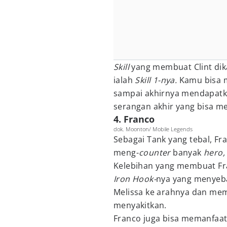
Skill
yang membuat Clint di
ialah
Skill 1-nya.
Kamu bisa 
sampai akhirnya mendapat
serangan akhir yang bisa m
4. Franco
dok. Moonton/ Mobile Legends
Sebagai Tank yang tebal, Fr
meng-
counter
banyak
hero
Kelebihan yang membuat Fra
Iron Hook-
nya yang menyeba
Melissa ke arahnya dan mem
menyakitkan.
Franco juga bisa memanfaa