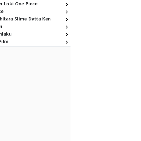
n Loki One Piece
ce
hitara Slime Datta Ken
n
niaku
Film