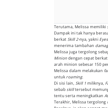
Terutama, Melissa memiliki
Dampak ini tak hanya berasa
berkat
Skill 2-
nya, yakni
Eyes
menerima tambahan
dama
Melissa juga tergolong seba
Minion
dengan cepat berka
arah minion sebesar 150 pe
Melissa dalam melakukan
f
untuk
roaming.
Di sisi lain,
Skill 1
miliknya,
F
sebab
skill
tersebut memung
tentu serta meningkatkan
A
Terakhir, Melissa tergolong