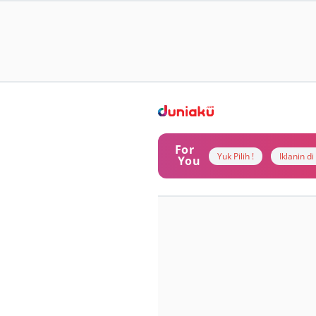
For
Yuk Pilih !
Iklanin d
You