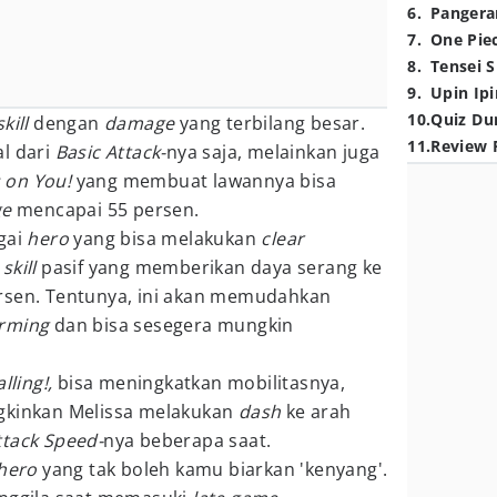
6
.
Pangera
7
.
One Pie
8
.
Tensei S
9
.
Upin Ipi
10
.
Quiz Du
skill
dengan
damage
yang terbilang besar.
11
.
Review 
l dari
Basic Attack-
nya saja, melainkan juga
 on You!
yang membuat lawannya bisa
ge
mencapai 55 persen.
gai
hero
yang bisa melakukan
clear
t
skill
pasif yang memberikan daya serang ke
rsen. Tentunya, ini akan memudahkan
arming
dan bisa sesegera mungkin
alling!,
bisa meningkatkan mobilitasnya,
kinkan Melissa melakukan
dash
ke arah
ttack Speed-
nya beberapa saat.
hero
yang tak boleh kamu biarkan 'kenyang'.