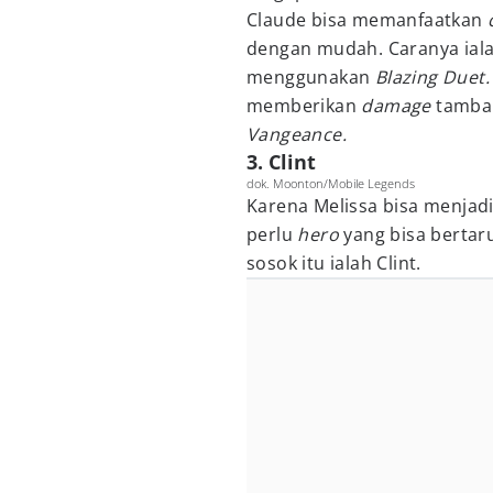
Claude bisa memanfaatkan
dengan mudah. Caranya ial
menggunakan
Blazing Duet
memberikan
damage
tamba
Vangeance.
3. Clint
dok. Moonton/Mobile Legends
Karena Melissa bisa menjad
perlu
hero
yang bisa bertar
sosok itu ialah Clint.