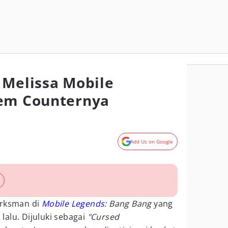
 Melissa Mobile
tem Counternya
Add Us on Google
rksman di
Mobile Legends
: Bang Bang
yang
 lalu. Dijuluki sebagai
"Cursed